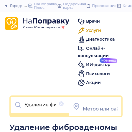
to
НаПоправку
Подарочная
Город:
Москва
Приложение
Кли
Плюс
карта
Закрыть
content
Врачи
Услуги
Диагностика
Онлайн-
консультации
ИИ-доктор
Психологи
Акции
Очистить
Удаление фиброаденомы