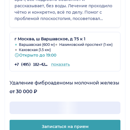
рассказывает, без воды. Лечение проходило
чётко и конкретно, всё по делу. Помог с
проблемой плоскостопия, посоветовал
стельки, объяснил, как дальше действовать.
Было несколько визитов, всё проходило
спокойно и уверенно, результатом довольны.
г Москва, ш Варшавское, д 75 к 1
Варшавская (600 м)
Нахимовский проспект (1 км)
Каховская (1.5 км)
Открыто до 19:00
показать
+7 (495) 182-42-70
Удаление фиброаденомы молочной железы
от 30 000 ₽
Записаться на прием