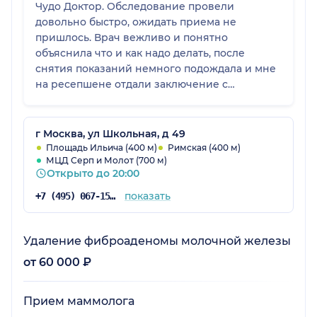
Чудо Доктор. Обследование провели
довольно быстро, ожидать приема не
пришлось. Врач вежливо и понятно
объяснила что и как надо делать, после
снятия показаний немного подождала и мне
на ресепшене отдали заключение с
расшифровкой. Все было удобно, персонал
клиники приятный, обходительный. Мне
клиника понравилась.
г Москва, ул Школьная, д 49
Площадь Ильича (400 м)
Римская (400 м)
МЦД Серп и Молот (700 м)
Открыто до 20:00
показать
+7 (495) 067-15-02
Удаление фиброаденомы молочной железы
от 60 000 ₽
Прием маммолога