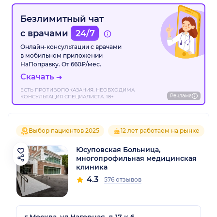
Безлимитный чат
с врачами
24/7
Онлайн-консультации с врачами
в мобильном приложении
НаПоправку. От 660₽/мес.
Скачать
ЕСТЬ ПРОТИВОПОКАЗАНИЯ. НЕОБХОДИМА
Реклама
КОНСУЛЬТАЦИЯ СПЕЦИАЛИСТА. 18+
Выбор пациентов 2025
12 лет работаем на рынке
Юсуповская Больница,
многопрофильная медицинская
клиника
4.3
576 отзывов