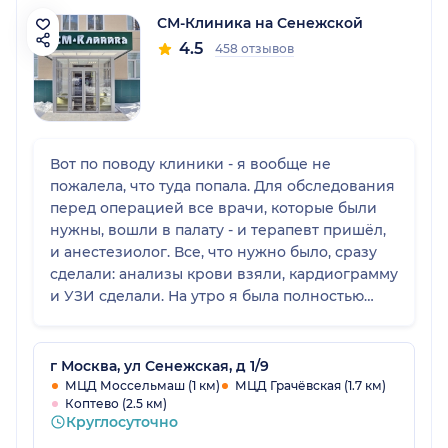
СМ-Клиника на Сенежской
4.5
458 отзывов
Вот по поводу клиники - я вообще не
пожалела, что туда попала. Для обследования
перед операцией все врачи, которые были
нужны, вошли в палату - и терапевт пришёл,
и анестезиолог. Все, что нужно было, сразу
сделали: анализы крови взяли, кардиограмму
и УЗИ сделали. На утро я была полностью
готова к операции. Девчонки-медсестры
нормальные, грамотные, приветливые, все
объяснили, подготовили к операции.
г Москва, ул Сенежская, д 1/9
Настолько добрая и радушная обстановка,
МЦД Моссельмаш (1 км)
МЦД Грачёвская (1.7 км)
Коптево (2.5 км)
что даже не страшно было. Потом я открыла
Круглосуточно
глаза, анестезиолог сидит рядом, спросила,