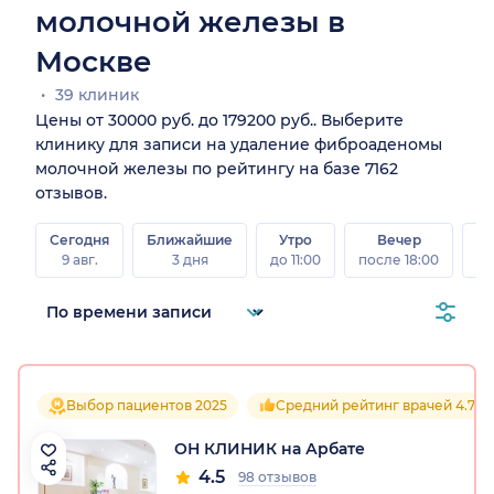
молочной железы в
Москве
39 клиник
Цены от 30000 руб. до 179200 руб.. Выберите
клинику для записи на удаление фиброаденомы
молочной железы по рейтингу на базе 7162
отзывов.
Сегодня
Ближайшие
Утро
Вечер
В
9 авг.
3 дня
до 11:00
после 18:00
8 а
Выбор пациентов 2025
Средний рейтинг врачей 4.7
ОН КЛИНИК на Арбате
4.5
98 отзывов