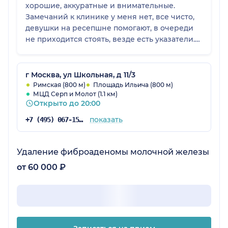
хорошие, аккуратные и внимательные.
Замечаний к клинике у меня нет, все чисто,
девушки на ресепшне помогают, в очереди
не приходится стоять, везде есть указатели.
Уровень цен средний. В клинику я
приезжала на метро, довольно быстро до нее
можно дойти от него. В общем, рекомендую.
г Москва, ул Школьная, д 11/3
Римская (800 м)
Площадь Ильича (800 м)
МЦД Серп и Молот (1.1 км)
Открыто до 20:00
показать
+7 (495) 067-15-02
Удаление фиброаденомы молочной железы
от 60 000 ₽