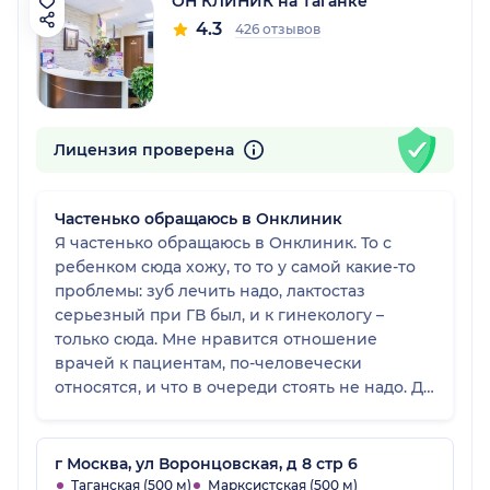
ОН КЛИНИК на Таганке
4.3
426 отзывов
Лицензия проверена
Частенько обращаюсь в Онклиник
Я частенько обращаюсь в Онклиник. То с
ребенком сюда хожу, то то у самой какие-то
проблемы: зуб лечить надо, лактостаз
серьезный при ГВ был, и к гинекологу –
только сюда. Мне нравится отношение
врачей к пациентам, по-человечески
относятся, и что в очереди стоять не надо. Да
и так клиника чистая и современная,
приятно находиться, хоть и в больнице.
Оборудование у них только новейшее, и все
г Москва, ул Воронцовская, д 8 стр 6
процедуры можно на месте пройти. И
Таганская (500 м)
Марксистская (500 м)