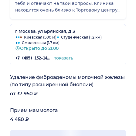
тебя и отвечают на твои вопросы. Клиника
находится очень близко к Торговому центру
Европейский и к метро Киевская. Добираться
очеоь удобно и комфортно. Точно советую эту
клинику. 😊❤️
г Москва, ул Брянская, д 3
Киевская (500 м)
Студенческая (1.2 км)
Смоленская (1.7 км)
Открыто до 21:00
показать
+7 (495) 152-14-78
Удаление фиброаденомы молочной железы
(по типу расширенной биопсии)
от 37 950 ₽
Прием маммолога
4 450 ₽