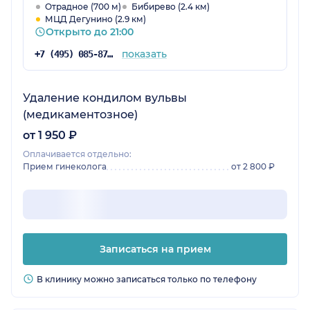
грамотно: помещение просторное, с
Отрадное (700 м)
Бибирево (2.4 км)
МЦД Дегунино (2.9 км)
продуманной планировкой.
Открыто до 21:00
показать
+7 (495) 085-87-25
Удаление кондилом вульвы
(медикаментозное)
от 1 950 ₽
Оплачивается отдельно:
Прием гинеколога
от 2 800 ₽
Записаться на прием
В клинику можно записаться только по телефону