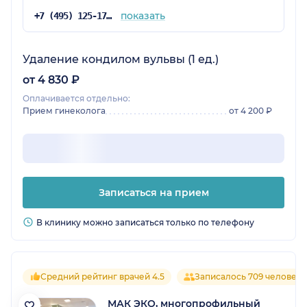
Далее через время так же у специалиста
показать
+7 (495) 125-17-00
Гюнай прошла курсом массаж тела на
аппарате LPG. Ну это просто отвал бошки, этот
массаж уберет вам на 60-70% целлюлит и
Удаление кондилом вульвы (1 ед.)
неровности кожи. Если хотите прям 100%
от 4 830 ₽
результат, то совмещайте правильное
Оплачивается отдельно:
питание со спортом и этот массаж. Во время
Прием гинеколога
от 4 200 ₽
процедуры Гюнай так же делает
водорослевое обертывание, что обеспечит
коже более глубокой эффект!!! Рекомендую
10/10!!
Записаться на прием
В клинику можно записаться только по телефону
Средний рейтинг врачей 4.5
Записалось 709 человек
МАК ЭКО, многопрофильный