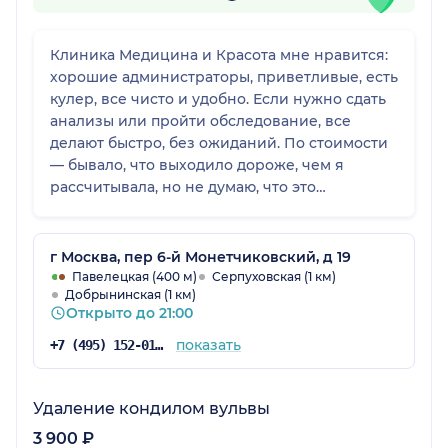
Клиника Медицина и Красота мне нравится:
хорошие администраторы, приветливые, есть
кулер, все чисто и удобно. Если нужно сдать
анализы или пройти обследование, все
делают быстро, без ожиданий. По стоимости
— бывало, что выходило дороже, чем я
рассчитывала, но не думаю, что это
навязывание, скорее просто были нужны
дополнительные анализы. В целом, я всем
довольна, и клиникой, и врачом.
г Москва, пер 6-й Монетчиковский, д 19
Павелецкая (400 м)
Серпуховская (1 км)
Добрынинская (1 км)
Открыто до 21:00
показать
+7 (495) 152-01-15
Удаление кондилом вульвы
3 900 ₽