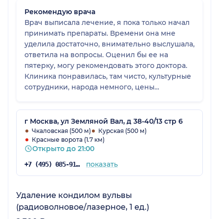
Рекомендую врача
Врач выписала лечение, я пока только начал
принимать препараты. Времени она мне
уделила достаточно, внимательно выслушала,
ответила на вопросы. Оценил бы ее на
пятерку, могу рекомендовать этого доктора.
Клиника понравилась, там чисто, культурные
сотрудники, народа немного, цены
приемлемые. При ожидании можно
соблюдать дистанцию, никакого
дискомфорта. Чувствуешь, что специалист
г Москва, ул Земляной Вал, д 38-40/13 стр 6
занимается именно тобой, понимаешь, за что
Чкаловская (500 м)
Курская (500 м)
Красные ворота (1.7 км)
заплатил. Клинике тоже пять, она меня
Открыто до 21:00
полностью устроила.
показать
+7 (495) 085-91-29
Удаление кондилом вульвы
(радиоволновое/лазерное, 1 ед.)