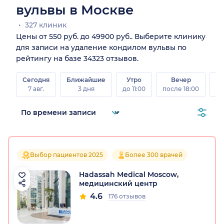
вульвы в Москве
327 клиник
Цены от 550 руб. до 49900 руб.. Выберите клинику
для записи на удаление кондилом вульвы по
рейтингу на базе 34323 отзывов.
Сегодня
Ближайшие
Утро
Вечер
В
7 авг.
3 дня
до 11:00
после 18:00
8 а
Выбор пациентов 2025
Более 300 врачей
Hadassah Medical Moscow,
медицинский центр
4.6
176 отзывов