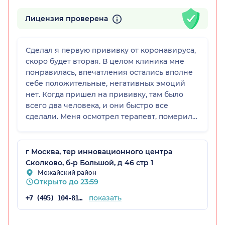
Лицензия проверена
Сделал я первую прививку от коронавируса,
скоро будет вторая. В целом клиника мне
понравилась, впечатления остались вполне
себе положительные, негативных эмоций
нет. Когда пришел на прививку, там было
всего два человека, и они быстро все
сделали. Меня осмотрел терапевт, померил
температуру, послушал легкие, расспросил и
дал разрешение на вакцинацию. В
процедурном кабинете любезно
г Москва, тер инновационного центра
посоветовали не увлекаться физическими
Сколково, б-р Большой, д 46 стр 1
нагрузками и не мочить первое время место
Можайский район
Открыто до 23:59
прививки. Весь персонал в клинике, включая
администратора в регистратуре, вежливый и
показать
+7 (495) 104-81-22
приятный, обстановка комфортная.