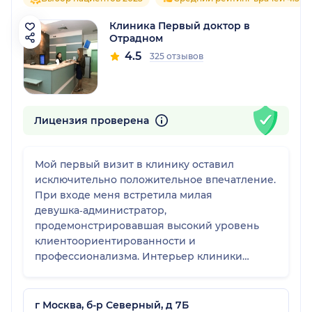
Клиника Первый доктор в
Отрадном
4.5
325 отзывов
Лицензия проверена
Мой первый визит в клинику оставил
исключительно положительное впечатление.
При входе меня встретила милая
девушка‑администратор,
продемонстрировавшая высокий уровень
клиентоориентированности и
профессионализма. Интерьер клиники
выполнен в спокойных тонах, что
способствует созданию расслабляющей
атмосферы. Пространство организовано
г Москва, б-р Северный, д 7Б