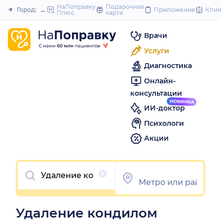
to
НаПоправку
Подарочная
Город:
Москва
Приложение
Кли
Плюс
карта
Закрыть
content
Врачи
Услуги
Диагностика
Онлайн-
консультации
ИИ-доктор
Психологи
Акции
Очистить
Удаление кондилом