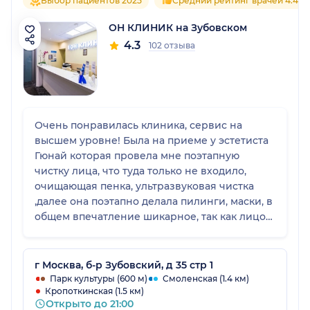
Выбор пациентов 2025
Средний рейтинг врачей 4.4
ОН КЛИНИК на Зубовском
4.3
102 отзыва
Очень понравилась клиника, сервис на
высшем уровне! Была на приеме у эстетиста
Гюнай которая провела мне поэтапную
чистку лица, что туда только не входило,
очищающая пенка, ультразвуковая чистка
,далее она поэтапно делала пилинги, маски, в
общем впечатление шикарное, так как лицо
преобразилось , будто задышала. Подойдет
хорошо особенно тем, у кого кожа
загрязнена или неровная, эти чистки даже
г Москва, б-р Зубовский, д 35 стр 1
вырвнивают тон лица + убирают постакне
Парк культуры (600 м)
Смоленская (1.4 км)
Кропоткинская (1.5 км)
вместе с пигментацией!!! Советую делать
Открыто до 21:00
курсом, так как эффект накопительный!)