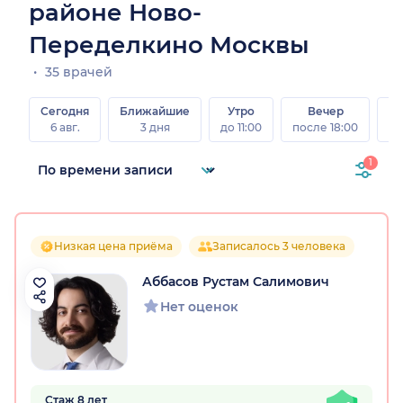
районе Ново-
Переделкино Москвы
35 врачей
Сегодня
Ближайшие
Утро
Вечер
В
6 авг.
3 дня
до 11:00
после 18:00
8 а
1
Низкая цена приёма
Записалось 3 человека
Аббасов Рустам Салимович
Нет оценок
Стаж 8 лет