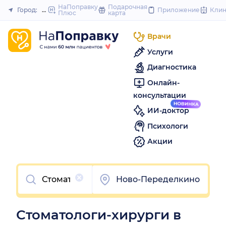
to
НаПоправку
Подарочная
Город:
Москва
Приложение
Кли
Плюс
карта
Закрыть
content
Врачи
Услуги
Диагностика
Онлайн-
консультации
ИИ-доктор
Психологи
Акции
Очистить
Ново-Переделкино
Стоматологи-хирурги в