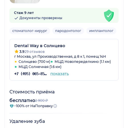
Стаж 9 лет
Документы проверены
стоматолог-хирург
пародонтолог
имплантолог
Взр
Dental Way в Солнцево
3.9
29 отзывов
г Москва, ул Производственная, д 8 к 1, помещ 14Н
Солнцево (700 м)
МЦД Новопеределкино (1.1 км)
МЦД Солнечная (1.6 км)
показать
+7 (495) 065-85-32
Стоимость приёма
бесплатно
2 900 ₽
−100% от НаПоправку
Удаление зуба