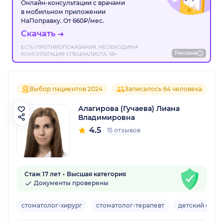
Онлайн-консультации с врачами
в мобильном приложении
НаПоправку. От 660₽/мес.
Скачать
ЕСТЬ ПРОТИВОПОКАЗАНИЯ. НЕОБХОДИМА
Реклама
КОНСУЛЬТАЦИЯ СПЕЦИАЛИСТА. 18+
Выбор пациентов 2024
Записалось 64 человека
Алагирова (Гучаева) Лиана
Владимировна
4.5
15 отзывов
Стаж 17 лет
Высшая категория
Документы проверены
стоматолог-хирург
стоматолог-терапевт
детский стом