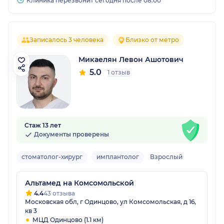
Клиника перезвонит сегодня после 08:00
Записалось 3 человека
Близко от метро
Микаелян Левон Ашотович
5.0
1 отзыв
Стаж 13 лет
Документы проверены
стоматолог-хирург
имплантолог
Взрослый
Альтамед на Комсомольской
4.4
43 отзыва
Московская обл, г Одинцово, ул Комсомольская, д 16,
кв 3
МЦД Одинцово (1.1 км)