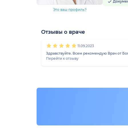
Докуме
Это ваш профиль?
Отзывы о враче
1
2
3
4
5
11.09.2023
Здравствуйте. Всем рекомендую Врач от Бо
Перейти к отзыву