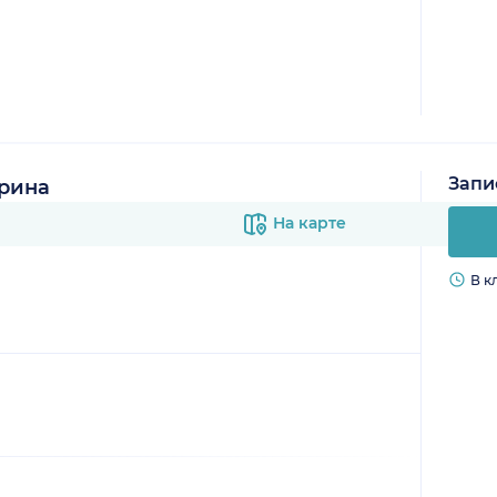
Запи
рина
На карте
В к