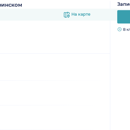
Запи
ринском
На карте
В к