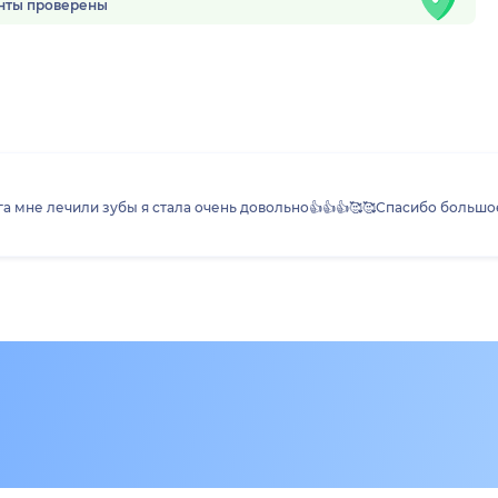
нты проверены
га мне лечили зубы я стала очень довольно👍👍👍🥰🥰Спасибо больш