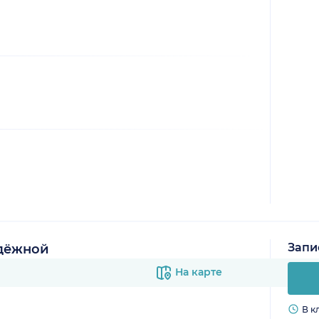
Запи
дёжной
На карте
В к