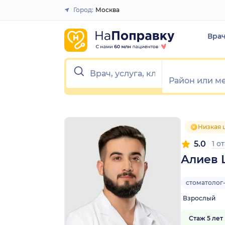
1
2
3
4
5
1
2
3
4
5
Город:
Москва
Закрыть
Вра
Низкая 
5.0
1 о
Алиев 
стоматолог
Взрослый
Стаж 5 лет