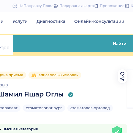
to
НаПоправку Плюс
Подарочная карта
Приложение
content
чи
Услуги
Диагностика
Онлайн-консультации
Найти
цена приёма
Записалось 8 человек
тзыв
Шамил Яшар Оглы
-терапевт
стоматолог-хирург
стоматолог-ортопед
Высшая категория