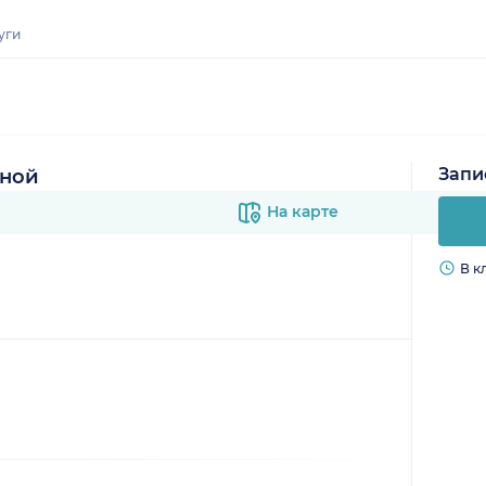
уги
Запи
зной
На карте
В к