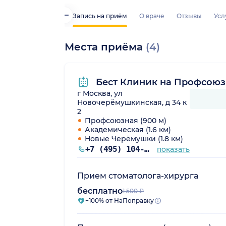
Запись на приём
О враче
Отзывы
Усл
Места приёма
(4)
Бест Клиник на Профсою
г Москва, ул
Новочерёмушкинская, д 34 к
2
Профсоюзная (900 м)
Академическая (1.6 км)
Новые Черёмушки (1.8 км)
+7 (495) 104-99-85
показать
Прием стоматолога-хирурга
бесплатно
1 500 ₽
−100% от НаПоправку