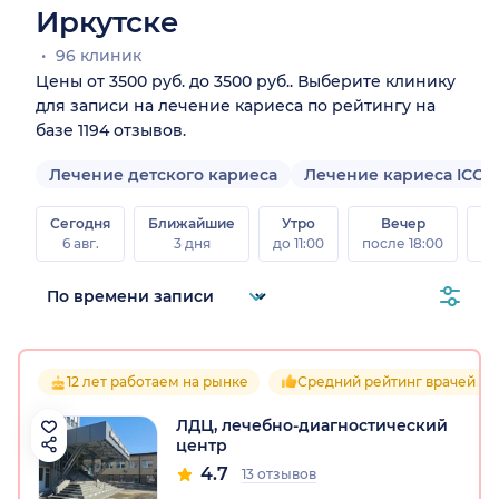
Иркутске
96 клиник
Цены от 3500 руб. до 3500 руб.. Выберите клинику
для записи на лечение кариеса по рейтингу на
базе 1194 отзывов.
Лечение детского кариеса
Лечение кариеса ICON
Сегодня
Ближайшие
Утро
Вечер
В
6 авг.
3 дня
до 11:00
после 18:00
8 а
12 лет работаем на рынке
Средний рейтинг врачей 4.7
ЛДЦ, лечебно-диагностический
центр
4.7
13 отзывов