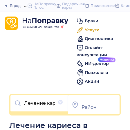
to
НаПоправку
Подарочная
Город:
Иркутск
Приложение
Кли
Плюс
карта
Закрыть
content
Врачи
Услуги
Диагностика
Онлайн-
консультации
ИИ-доктор
Психологи
Акции
Очистить
Лечение кариеса в