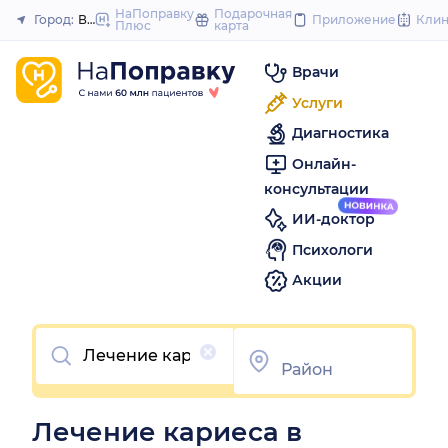
to
НаПоправку
Подарочная
Город:
Волгоград
Приложение
Кли
Плюс
карта
Закрыть
content
Врачи
Услуги
Диагностика
Онлайн-
консультации
ИИ-доктор
Психологи
Акции
Очистить
Лечение кариеса в