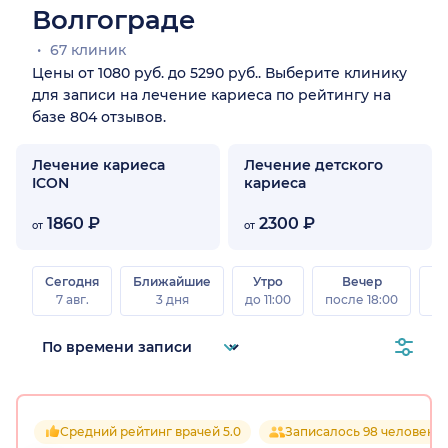
Волгограде
67 клиник
Цены от 1080 руб. до 5290 руб.. Выберите клинику
для записи на лечение кариеса по рейтингу на
базе 804 отзывов.
Лечение кариеса
Лечение детского
ICON
кариеса
1860 ₽
2300 ₽
от
от
Сегодня
Ближайшие
Утро
Вечер
В
7 авг.
3 дня
до 11:00
после 18:00
8 а
Средний рейтинг врачей 5.0
Записалось 98 человек