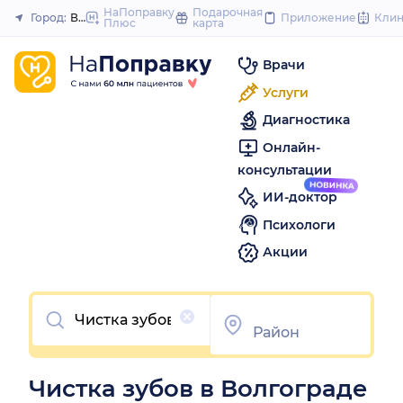
to
НаПоправку
Подарочная
Город:
Волгоград
Приложение
Кли
Плюс
карта
Закрыть
content
Врачи
Услуги
Диагностика
Онлайн-
консультации
ИИ-доктор
Психологи
Акции
Очистить
Чистка зубов в Волгограде