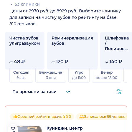
53 клиники
Цены от 2970 руб. до 8929 руб.. Выберите клинику
для записи на чистку зубов по рейтингу на базе
810 отзывов.
Чистка зубов
Реминерализация
Шлифовка
ультразвуком
зубов
/
Полировка
зубов
48 ₽
120 ₽
140 ₽
от
от
от
Сегодня
Ближайшие
Утро
Вечер
В
9 авг.
3 дня
до 11:00
после 18:00
8 а
Средний рейтинг врачей 5.0
Записалось 99 человек
Куинджи, центр