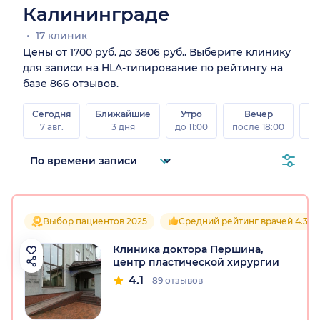
Калининграде
17 клиник
Цены от 1700 руб. до 3806 руб.. Выберите клинику
для записи на HLA-типирование по рейтингу на
базе 866 отзывов.
Сегодня
Ближайшие
Утро
Вечер
В
7 авг.
3 дня
до 11:00
после 18:00
8 а
Выбор пациентов 2025
Средний рейтинг врачей 4.3
Клиника доктора Першина,
центр пластической хирургии
4.1
89 отзывов