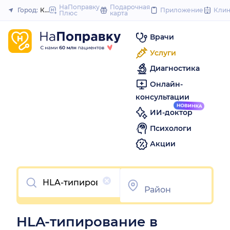
to
НаПоправку
Подарочная
Город:
Калининград
Приложение
Кли
Плюс
карта
Закрыть
content
Врачи
Услуги
Диагностика
Онлайн-
консультации
ИИ-доктор
Психологи
Акции
Очистить
HLA-типирование в