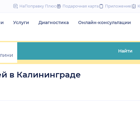
to
НаПоправку Плюс
Подарочная карта
Приложение
content
чи
Услуги
Диагностика
Онлайн-консультации
Найти
ей в Калининграде