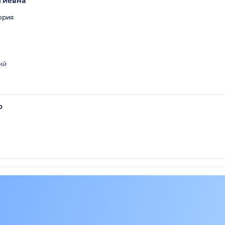
гиевна
ория
ий
о