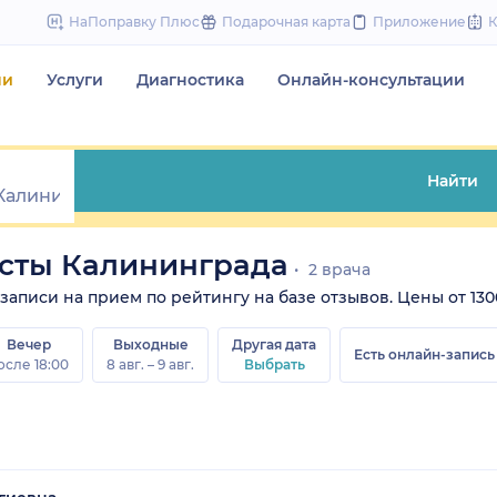
to
НаПоправку Плюс
Подарочная карта
Приложение
content
чи
Услуги
Диагностика
Онлайн-консультации
Найти
сты Калининграда
2 врача
писи на прием по рейтингу на базе отзывов. Цены от 1300 
Вечер
Выходные
Другая дата
Есть онлайн-запись
осле 18:00
8 авг. – 9 авг.
Выбрать