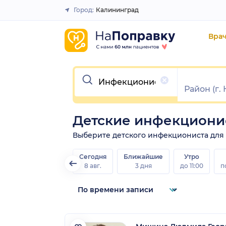
Город:
Калининград
Закрыть
Вра
Очистить
Детские инфекциони
Выберите детского инфекциониста для за
Сегодня
Ближайшие
Утро
8 авг.
3 дня
до 11:00
п