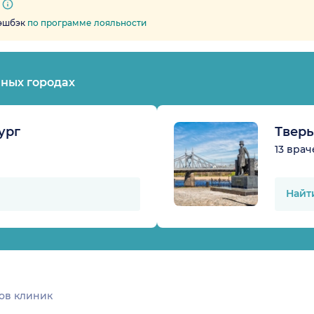
кэшбэк
по программе лояльности
пных городах
ург
Тверь
13 врач
Найт
ов клиник