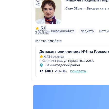
Мишина Людмила Геор
Стаж 58 лет
Высшая катег
5.0
детский инфекционист
педиатр
Детск
3 отзыва
Место приёма:
Детская поликлиника №6 на Горьког
4.4
34 отзыва
г Калининград, ул Горького, д 203А
Ленинградский район
показать
+7 (401) 231-00-69