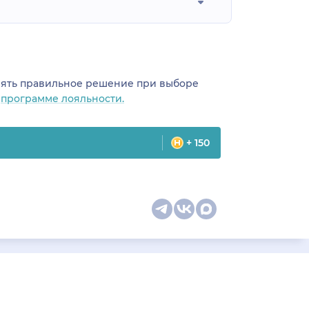
инять правильное решение при выборе
о
программе лояльности.
+ 150
цина
Карта сайта
оманда
Специальности врачей