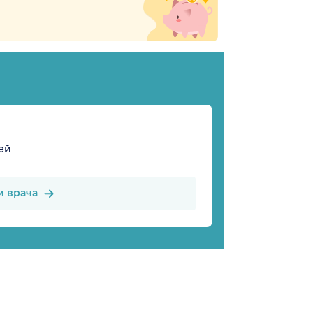
ей
и врача