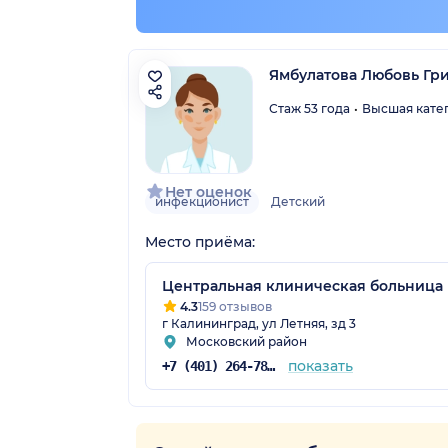
кая обл.)
Ямбулатова Любовь Гр
Стаж 53 года
Высшая кате
Нет оценок
инфекционист
Детский
Место приёма:
Центральная клиническая больница 
4.3
159 отзывов
г Калининград, ул Летняя, зд 3
Московский район
показать
+7 (401) 264-78-21