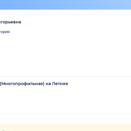
игорьевна
гория
(Многопрофильная) на Летняя