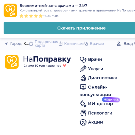
1
2
3
4
5
to
Безлимитный чат с врачами — 24/7
Закрыть
Консультируйтесь с проверенными врачами в приложении НаПоправк
content
~30.5 тыс.
Скачать приложение
Подарочная
Город:
Калтан
Клиникам
Врачам
Вход 
карта
Врачи
Услуги
Диагностика
Онлайн-
консультации
ИИ-доктор
Психологи
Акции