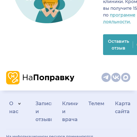
клиники. Кром
вы получите 1
по
программе
лояльности.
Оставить
отзыв
О
Запись
Клиникам
Телемедицина
Карта
нас
и
и
сайта
отзывы
врачам
На информационном ресурсе применяются