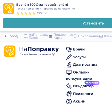
1
2
3
4
5
to
Вернём 500 ₽ за первый приём!
Закрыть
Только при записи через наше приложение
content
~13.5 тыс.
Установить
НаПоправку
Подарочная
Город:
Калуга
Приложение
Кли
Плюс
карта
Врачи
Услуги
Диагностика
Онлайн-
консультации
ИИ-доктор
Психологи
Акции