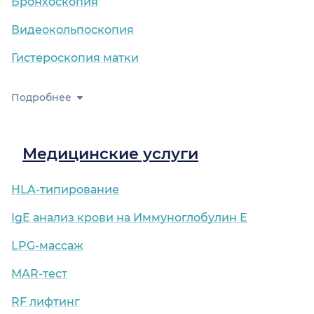
Бронхоскопия
Видеокольпоскопия
Гистероскопия матки
Подробнее
Медицинские услуги
HLA-типирование
IgE анализ крови на Иммуноглобулин Е
LPG-массаж
MAR-тест
RF лифтинг