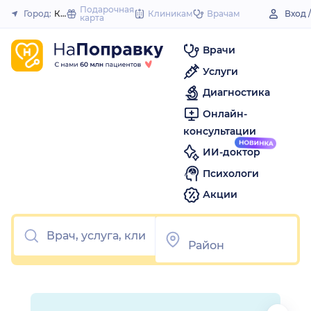
1
2
3
4
5
1
2
3
4
5
to
Подарочная
Город:
Канаш
Клиникам
Врачам
Вход 
карта
Закрыть
content
Врачи
Услуги
Диагностика
Онлайн-
консультации
ИИ-доктор
Психологи
Акции