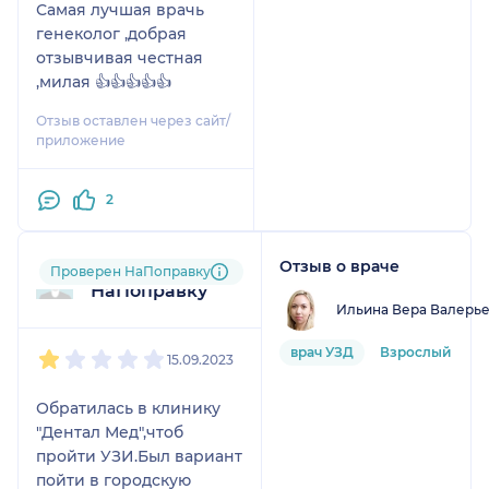
Самая лучшая врачь
генеколог ,добрая
отзывчивая честная
,милая 👍👍👍👍👍
Отзыв оставлен через сайт/
приложение
2
Отзыв о враче
Пользователь
Проверен НаПоправку
НаПоправку
Ильина Вера Валерь
1
2
3
4
5
врач УЗД
Взрослый
15.09.2023
Обратилась в клинику
"Дентал Мед",чтоб
пройти УЗИ.Был вариант
пойти в городскую