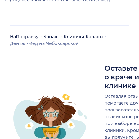
УЗИ,моментами даже
было больно.Врач не
шла на контакт со
мной,отвечала
односложно и нехотя.У
меня было
НаПоправку
Канаш
Клиники Канаша
впечатление,что я на
Дентал-Мед на Чебоксарской
бесплатном приеме и ей
побыстрее хочется от
меня отписаться.Не
Оставьте
советую идти к этому
о враче 
врачу.
клинике
Оставляя отзы
помогаете др
пользователя
правильное р
при выборе в
клиники. Кром
вы получите 1