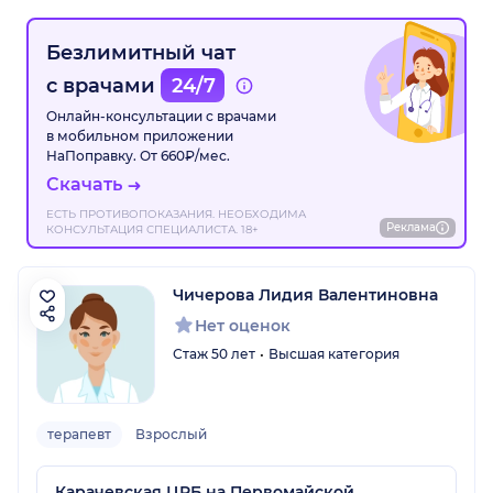
Безлимитный чат
с врачами
24/7
Онлайн-консультации с врачами
в мобильном приложении
НаПоправку. От 660₽/мес.
Скачать
ЕСТЬ ПРОТИВОПОКАЗАНИЯ. НЕОБХОДИМА
Реклама
КОНСУЛЬТАЦИЯ СПЕЦИАЛИСТА. 18+
Чичерова Лидия Валентиновна
Нет оценок
Стаж 50 лет
Высшая категория
терапевт
Взрослый
Карачевская ЦРБ на Первомайской