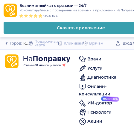
1
2
3
4
5
to
Безлимитный чат с врачами — 24/7
Закрыть
Консультируйтесь с проверенными врачами в приложении НаПоправк
content
~30.5 тыс.
Скачать приложение
Подарочная
Город:
Карачев
Клиникам
Врачам
Вход 
карта
Врачи
Услуги
Диагностика
Онлайн-
консультации
ИИ-доктор
Психологи
Акции