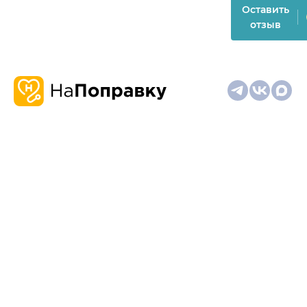
Оставить
отзыв
О
Запись
Клиникам
Телемедицина
Карта
нас
и
и
сайта
отзывы
врачам
На информационном ресурсе применяются
рекомендательные технологии (информационные технологии
предоставления информации на основе сбора,
систематизации и анализа сведений, относящихся к
предпочтениям пользователей сети "Интернет", находящихся
на территории Российской Федерации)
Материалы, размещённые на сайте, не предназначены для
постановки диагноза и лечения и не заменяют приём врача.