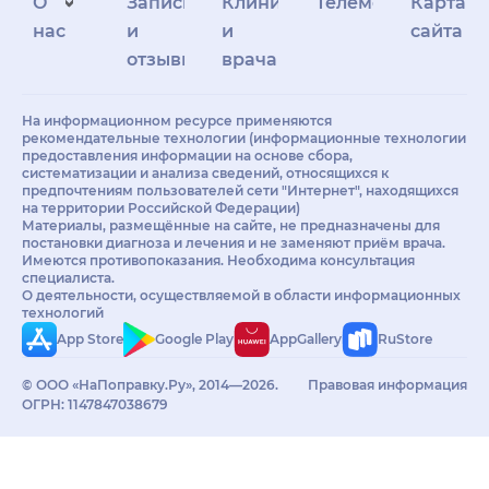
О
Запись
Клиникам
Телемедицина
Карта
нас
и
и
сайта
отзывы
врачам
На информационном ресурсе применяются
рекомендательные технологии (информационные технологии
предоставления информации на основе сбора,
систематизации и анализа сведений, относящихся к
предпочтениям пользователей сети "Интернет", находящихся
на территории Российской Федерации)
Материалы, размещённые на сайте, не предназначены для
постановки диагноза и лечения и не заменяют приём врача.
Имеются противопоказания. Необходима консультация
специалиста.
О деятельности, осуществляемой в области информационных
технологий
App Store
Google Play
AppGallery
RuStore
© ООО «НаПоправку.Ру», 2014—2026.
Правовая информация
ОГРН: 1147847038679