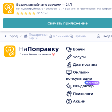
1
2
3
4
5
to
Безлимитный чат с врачами — 24/7
Закрыть
Консультируйтесь с проверенными врачами в приложении НаПоправк
content
~30.5 тыс.
Скачать приложение
Подарочная
Город:
Катав-Ивановск
Клиникам
Врачам
Вход 
карта
Врачи
Услуги
Диагностика
Онлайн-
консультации
ИИ-доктор
Психологи
Акции