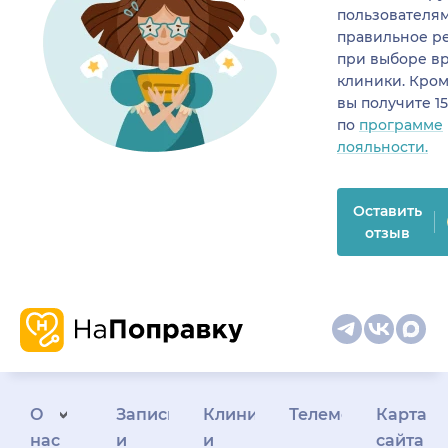
пользователя
правильное р
при выборе в
клиники. Кром
вы получите 1
по
программе
лояльности.
Оставить
отзыв
О
Запись
Клиникам
Телемедицина
Карта
нас
и
и
сайта