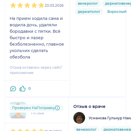
1
2
3
4
5
венеролог
дерматовене
23.03.2026
дерматолог
Взрослый
На прием ходила сама и
водила дочь, удаляли
бородавки с пятки. Всё
быстро и лазер
безболезненно, главное
укольчик сделать
обезбола
Отзыв оставлен через сайт/
приложение
0
Отзыв о враче
qfq....@....com
Проверен НаПоправку
1 отзыв
Усманова Гульнур Наи
1
2
3
4
5
венеролог
дерматовенер