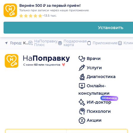
1
2
3
4
5
1
2
3
4
5
1
2
3
4
5
to
Вернём 500 ₽ за первый приём!
Закрыть
Только при записи через наше приложение
content
~13.5 тыс.
Установить
НаПоправку
Подарочная
Город:
Казань
Приложение
Кли
Плюс
карта
Врачи
Услуги
Диагностика
Онлайн-
консультации
ИИ-доктор
Психологи
Акции