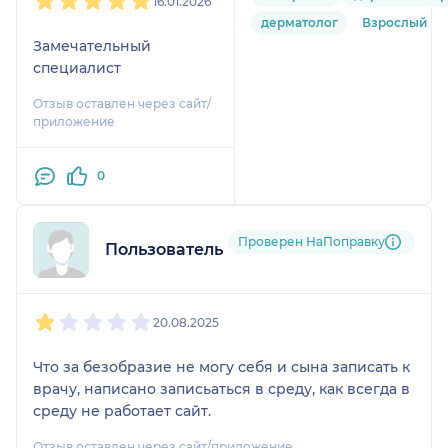
16.01.2026
дерматолог
Взрослый
Замечательный
специалист
Отзыв оставлен через сайт/
приложение
0
Проверен НаПоправку
Пользователь НаПоправку
1
2
3
4
5
20.08.2025
Что за безобразие не могу себя и сына записать к
врачу, написано записьаться в среду, как всегда в
среду не работает сайт.
Отзыв оставлен через сайт/приложение