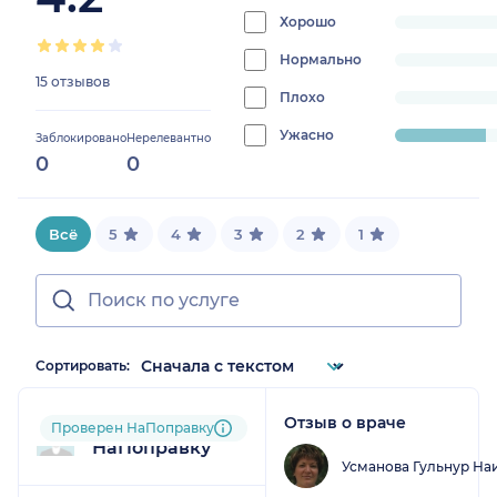
73.33333333333333%
Хорошо
progress:
0%
Нормально
progress:
15 отзывов
0%
Плохо
progress:
0%
Ужасно
progress:
Заблокировано
Нерелевантно
0
0
26.666666666666668%
Всё
5
4
3
2
1
Сортировать:
Отзыв о враче
Пользователь
Проверен НаПоправку
НаПоправку
Усманова Гульнур На