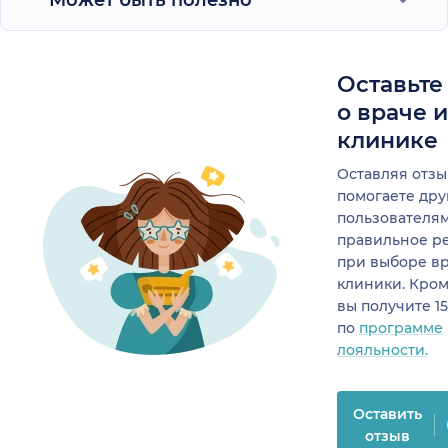
Может быть полезно
Оставьте
о враче 
клинике
Оставляя отзы
помогаете др
пользователя
правильное р
при выборе в
клиники. Кром
вы получите 1
по
программе
лояльности.
Оставить
отзыв