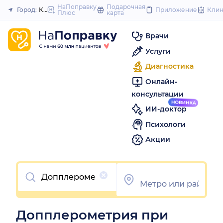
to
НаПоправку
Подарочная
Город:
Казань
Приложение
Кли
Плюс
карта
Закрыть
content
Врачи
Услуги
Диагностика
Онлайн-
консультации
ИИ-доктор
Психологи
Акции
Очистить
Допплерометрия при