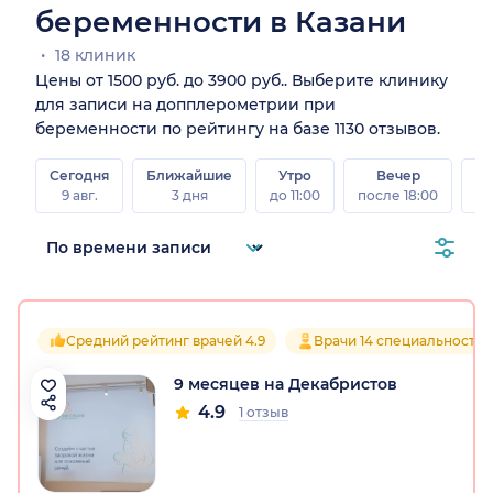
беременности в Казани
18 клиник
Цены от 1500 руб. до 3900 руб.. Выберите клинику
для записи на допплерометрии при
беременности по рейтингу на базе 1130 отзывов.
Сегодня
Ближайшие
Утро
Вечер
В
9 авг.
3 дня
до 11:00
после 18:00
8 а
Средний рейтинг врачей 4.9
Врачи 14 специальностей
9 месяцев на Декабристов
4.9
1 отзыв