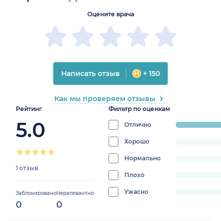
Оцените врача
Написать отзыв
+ 150
Как мы проверяем отзывы
Рейтинг
Фильтр по оценкам
5.0
Отлично
progress:
100%
Хорошо
progress:
0%
Нормально
progress:
1 отзыв
0%
Плохо
progress:
0%
Ужасно
progress:
Заблокировано
Нерелевантно
0
0
0%