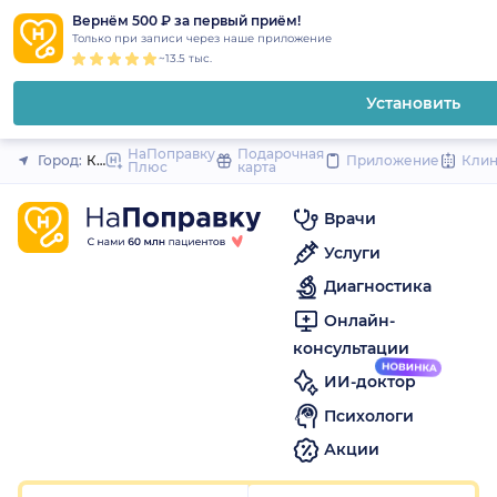
1
2
3
4
5
1
2
3
4
5
1
2
3
4
5
to
Вернём 500 ₽ за первый приём!
Закрыть
Только при записи через наше приложение
content
~13.5 тыс.
Установить
НаПоправку
Подарочная
Город:
Казань
Приложение
Кли
Плюс
карта
Врачи
Услуги
Диагностика
Онлайн-
консультации
ИИ-доктор
Психологи
Акции