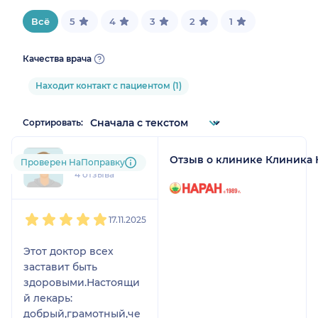
Всё
5
4
3
2
1
Качества врача
Находит контакт с пациентом (1)
Сортировать:
Отзыв о клинике Клиника 
Антонида
Проверен НаПоправку
4 отзыва
1
2
3
4
5
17.11.2025
Этот доктор всех
заставит быть
здоровыми.Настоящи
й лекарь:
добрый,грамотный,че