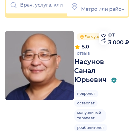
от
Есть ученая степень
3 000 ₽
5.0
1 отзыв
Насунов
Санал
Юрьевич
невролог
остеопат
мануальный
терапевт
реабилитолог