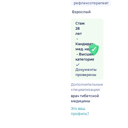
рефлексотерапевт
Взрослый
Стаж
28
лет
Кандидат
мед. наук
Высшая
категория
Документы
проверены
Дополнительные
специализации:
врач тибетской
медицины
Это ваш
профиль?