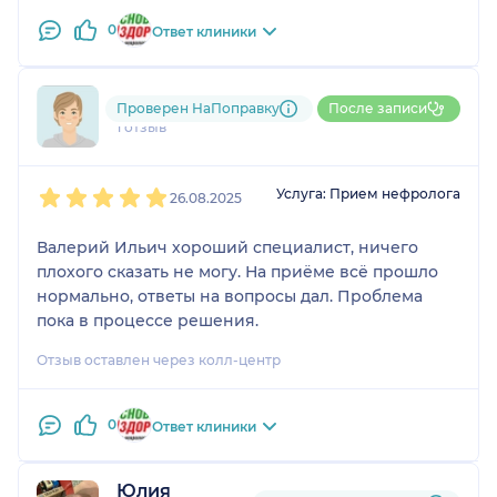
0
Ответ клиники
791....@....ru
Проверен НаПоправку
После записи
1 отзыв
1
2
3
4
5
Услуга: Прием нефролога
26.08.2025
Валерий Ильич хороший специалист, ничего
плохого сказать не могу. На приёме всё прошло
нормально, ответы на вопросы дал. Проблема
пока в процессе решения.
Отзыв оставлен через колл-центр
0
Ответ клиники
Юлия