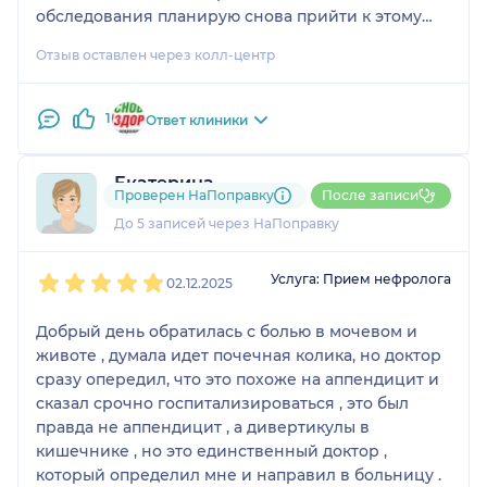
обследования планирую снова прийти к этому
доктору.
Отзыв оставлен через колл-центр
1
Ответ клиники
Екатерина
Проверен НаПоправку
После записи
1 отзыв
До 5 записей через НаПоправку
1
2
3
4
5
Услуга: Прием нефролога
02.12.2025
Добрый день обратилась с болью в мочевом и
животе , думала идет почечная колика, но доктор
сразу опередил, что это похоже на аппендицит и
сказал срочно госпитализироваться , это был
правда не аппендицит , а дивертикулы в
кишечнике , но это единственный доктор ,
который определил мне и направил в больницу .