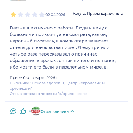
1
2
3
4
5
Услуга: Прием кардиолога
02.04.2026
Гнать в шею нужно с работы. Люди к нему с
болезнями приходят, а не смотреть, как он,
народный писатель, в компьютере зависает,
отчёты для начальства пишет. Я ему три или
четыре раза пересказывал о причинах
обращения к врачам, он так ничего и не понял,
ибо мозги его были в паралельном мире, в
компьютере. Потому он, уйдя в компьютер, просто
Прием был в марте 2026 г.
не понимал сказанного и задавал вопросы не в
В клинике "Основа здоровья, центр неврологии и
попад. После очередного идиотского вопроса я
ортопедии"
не выдержал и ушёл. Приём не состоялся. Нужно
Отзыв оставлен через сайт/приложение
с пациентом разговаривать, а не в компьютере
зависать. Делать то и другое одновременно он не
0
Ответ клиники
в состоянии.