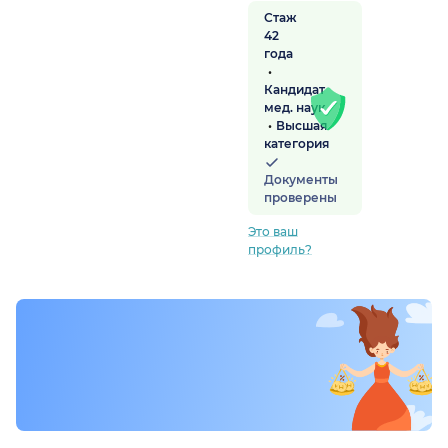
Стаж
42
года
Кандидат
мед. наук
Высшая
категория
Документы
проверены
Это ваш
профиль?