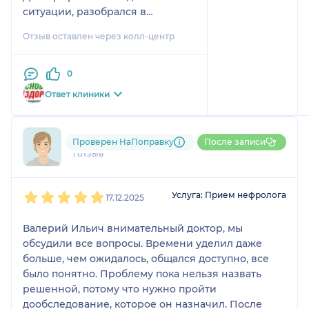
ситуации, разобрался в
проблеме, всё спокойно
Отзыв оставлен через колл-центр
объяснил и подсказал, в каком
направлении дальше
действовать. Чувствовалось, что
0
специалист понимает, о чём
Ответ клиники
говорит, и действительно хочет
помочь, а не просто формально
провести консультацию. По
790....@....ru
Проверен НаПоправку
После записи
итогу приёма стало понятно, что
1 отзыв
делать дальше, какие шаги
предпринимать. Клинику тоже
1
2
3
4
5
могу отметить с положительной
Услуга: Прием нефролога
17.12.2025
стороны. На регистратуре всё
оформили быстро, приняли
Валерий Ильич внимательный доктор, мы
вовремя, обстановка спокойная.
обсудили все вопросы. Времени уделил даже
больше, чем ожидалось, общался доступно, все
было понятно. Проблему пока нельзя назвать
решенной, потому что нужно пройти
дообследование, которое он назначил. После