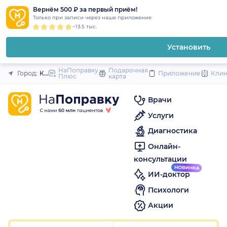
1
2
3
4
5
1
2
3
4
5
1
2
3
4
5
to
Вернём 500 ₽ за первый приём!
Закрыть
Только при записи через наше приложение
content
~13.5 тыс.
Установить
НаПоправку
Подарочная
Город:
Казань
Приложение
Кли
Плюс
карта
Врачи
Услуги
Диагностика
Онлайн-
консультации
ИИ-доктор
Психологи
Акции