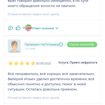
врач говорил довольно обобщённо, а по сути
моего обращения ясности не хватило.
Отзыв оставлен через колл-центр
0
Ответ клиники
796....@....ru
Проверен НаПоправку
После записи
1 отзыв
1
2
3
4
5
Услуга: Прием нефролога
30.09.2025
Всё понравилось, всё хорошо, всё замечательно.
Валерий Ильич уделил достаточно времени, всё
объяснил понятно и доступно, помог в моей
ситуации. Осталась довольна приёмом.
Отзыв оставлен через колл-центр