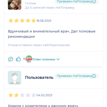
Проверен НаПоправку
1 отзыв
До 5 записей через НаПоправку
1
2
3
4
5
16.08.2025
Вдумчивый и внимательный врач. Дал толковые
рекомендации
Отзыв оставлен через сайт/приложение
0
Ответ клиники
Проверен НаПоправку
Пользователь НаПоправку
1
2
3
4
5
04.02.2023
Ходили с родителями к данному врачу.