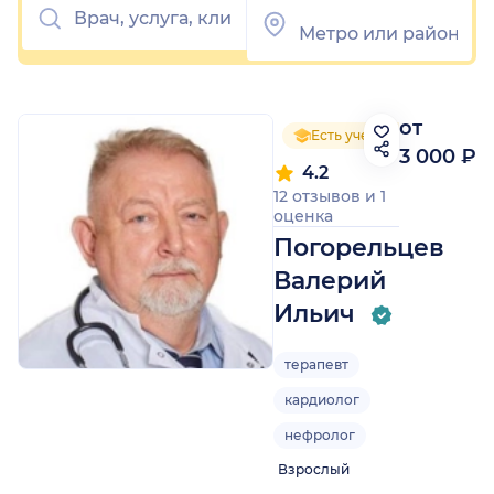
от
Есть ученая степень
3 000 ₽
4.2
12 отзывов
и
1
оценка
Погорельцев
Валерий
Ильич
терапевт
кардиолог
нефролог
Взрослый