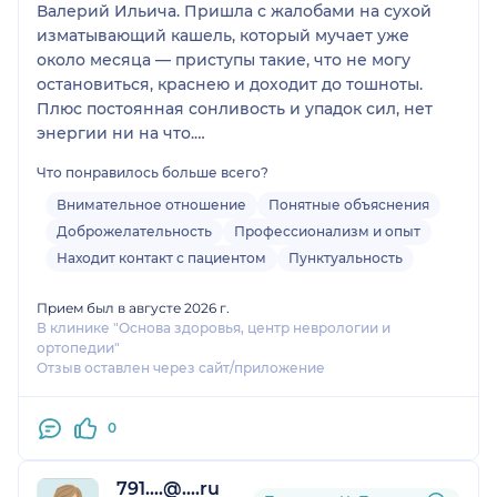
Валерий Ильича. Пришла с жалобами на сухой
изматывающий кашель, который мучает уже
около месяца — приступы такие, что не могу
остановиться, краснею и доходит до тошноты.
Плюс постоянная сонливость и упадок сил, нет
энергии ни на что.
Очень переживала, что меня не поймут или
Что понравилось больше всего?
спишут всё на усталость. Но доктор с первой
минуты проявил настоящее внимание и такт.
Внимательное отношение
Понятные объяснения
Выслушал всё до конца, ни разу не перебил,
Доброжелательность
Профессионализм и опыт
задавал очень точные уточняющие вопросы,
Находит контакт с пациентом
Пунктуальность
чтобы понять картину целиком. Чувствовалось,
что ему действительно не всё равно.
Прием был в августе 2026 г.
Всё объяснил доступным языком — без заумных
В клинике "Основа здоровья, центр неврологии и
ортопедии"
терминов, понятно и спокойно. Развеял тревоги,
Отзыв оставлен через сайт/приложение
чётко расписал план действий: какие анализы
сдать, что проверить в первую очередь и как
дальше действовать по результатам. Назначения
0
обоснованные, ничего лишнего.
Особенно порадовало, что все анализы можно
791....@....ru