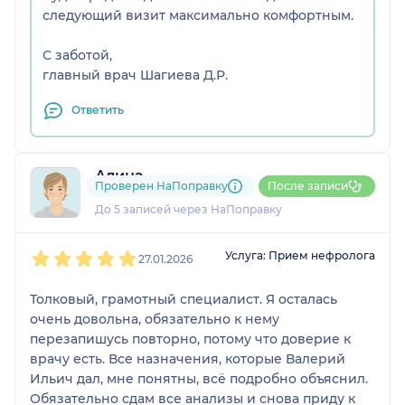
следующий визит максимально комфортным.
С заботой,
главный врач Шагиева Д.Р.
Ответить
Алина
Проверен НаПоправку
После записи
1 отзыв
До 5 записей через НаПоправку
1
2
3
4
5
Услуга: Прием нефролога
27.01.2026
Толковый, грамотный специалист. Я осталась
очень довольна, обязательно к нему
перезапишусь повторно, потому что доверие к
врачу есть. Все назначения, которые Валерий
Ильич дал, мне понятны, всё подробно объяснил.
Обязательно сдам все анализы и снова приду к