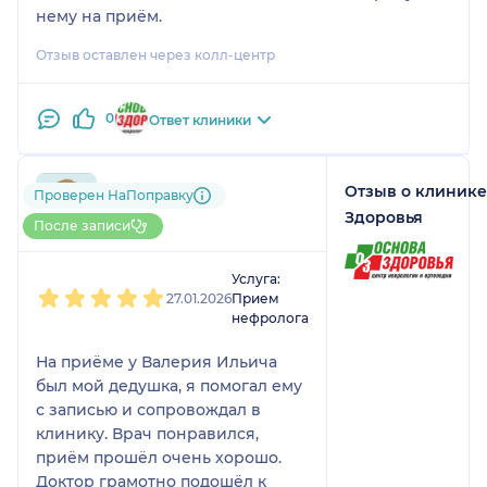
нему на приём.
Отзыв оставлен через колл-центр
0
Ответ клиники
Отзыв о клинике
792....@....ru
Проверен НаПоправку
1 отзыв
Здоровья
После записи
1
2
3
4
5
Услуга:
27.01.2026
Прием
нефролога
На приёме у Валерия Ильича
был мой дедушка, я помогал ему
с записью и сопровождал в
клинику. Врач понравился,
приём прошёл очень хорошо.
Доктор грамотно подошёл к