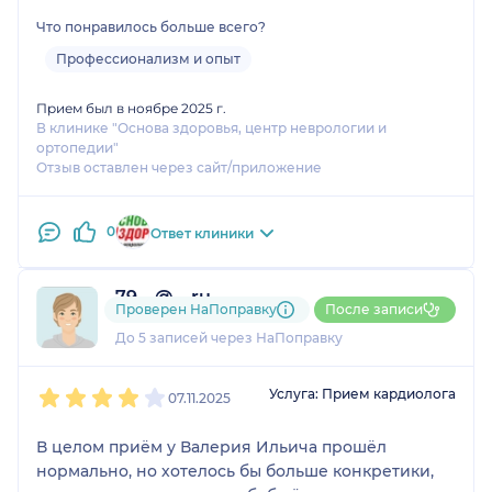
Что понравилось больше всего?
Профессионализм и опыт
Прием был в ноябре 2025 г.
В клинике "Основа здоровья, центр неврологии и
ортопедии"
Отзыв оставлен через сайт/приложение
0
Ответ клиники
79....@....ru
Проверен НаПоправку
После записи
1 отзыв
До 5 записей через НаПоправку
1
2
3
4
5
Услуга: Прием кардиолога
07.11.2025
В целом приём у Валерия Ильича прошёл
нормально, но хотелось бы больше конкретики,