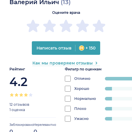
Валерий Ильич
(13)
Оцените врача
Написать отзыв
+ 150
Как мы проверяем отзывы
Рейтинг
Фильтр по оценкам
4.2
Отлично
progress:
69.23076923076923%
Хорошо
progress:
7.6923076923076925%
Нормально
progress:
12 отзывов
7.6923076923076925%
Плохо
progress:
1 оценка
7.6923076923076925%
Ужасно
progress:
Заблокировано
Нерелевантно
7.6923076923076925%
0
0