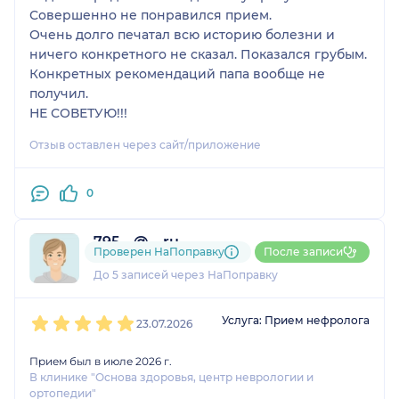
Совершенно не понравился прием.
Очень долго печатал всю историю болезни и
ничего конкретного не сказал. Показался грубым.
Конкретных рекомендаций папа вообще не
получил.
НЕ СОВЕТУЮ!!!
Отзыв оставлен через сайт/приложение
0
795....@....ru
Проверен НаПоправку
После записи
1 оценка
До 5 записей через НаПоправку
1
2
3
4
5
Услуга: Прием нефролога
23.07.2026
Прием был в июле 2026 г.
В клинике "Основа здоровья, центр неврологии и
ортопедии"