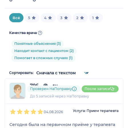
Всё
5
4
3
2
1
Качества врача
Понятные объяснения (3)
Находит контакт с пациентом (2)
Помогает в сложных случаях (1)
Сортировать:
796....@....ru
Проверен НаПоправку
После записи
1 отзыв
До 5 записей через НаПоправку
1
2
3
4
5
Услуга: Прием терапевта
04.08.2026
Сегодня была на первичном приёме у терапевта