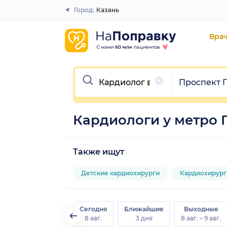
Город:
Казань
Закрыть
Вра
Очистить
Очистить
Проспект 
Кардиологи у метро 
Также ищут
Детские кардиохирурги
Кардиохирург
Сегодня
Ближайшие
Выходные
8 авг.
3 дня
8 авг. – 9 авг.