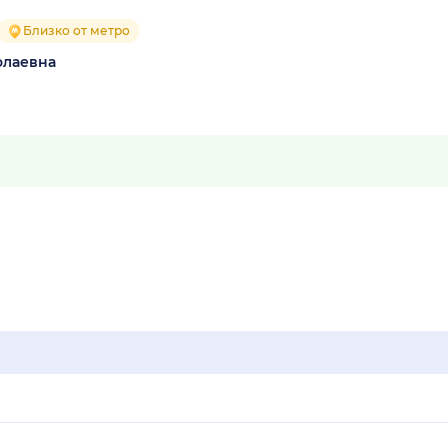
Близко от метро
олаевна