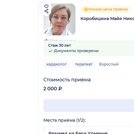
Низкая цена приёма
Коробицина Майя Ник
Нет оценок
Стаж 30 лет
Документы проверены
кардиолог
терапевт
Взрослый
Стоимость приёма
2 000 ₽
Места приёма (1/2):
Разумед на Баки Урманче