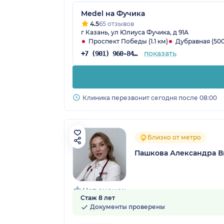
Medel на Фучика
4.5
65 отзывов
г Казань, ул Юлиуса Фучика, д 91А
Проспект Победы (1.1 км)
Дубравная (500
показать
+7 (901) 960-84-71
Клиника перезвонит сегодня после 08:00
Близко от метро
Пашкова Александра В
Нет оценок
Стаж 8 лет
Документы проверены