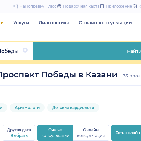
to
НаПоправку Плюс
Подарочная карта
Приложение
content
чи
Услуги
Диагностика
Онлайн-консультации
Победы
Найт
Проспект Победы в Казани
35 вра
и
Аритмологи
Детские кардиологи
Другая дата
Очные
Онлайн
Есть онлайн
Выбрать
консультации
консультации