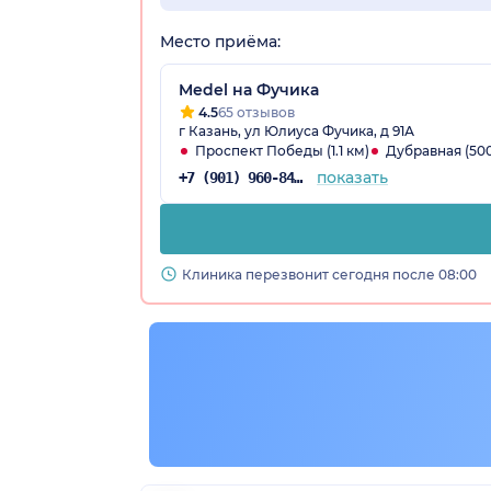
Место приёма:
Medel на Фучика
4.5
65 отзывов
г Казань, ул Юлиуса Фучика, д 91А
Проспект Победы (1.1 км)
Дубравная (500
показать
+7 (901) 960-84-71
Клиника перезвонит сегодня после 08:00