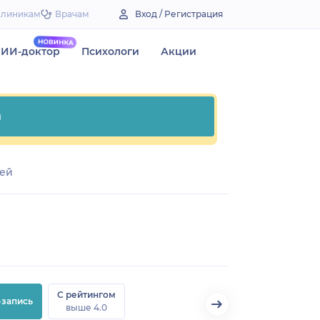
Клиникам
Врачам
Вход / Регистрация
ИИ-доктор
Психологи
Акции
и
чей
С рейтингом
-запись
выше 4.0