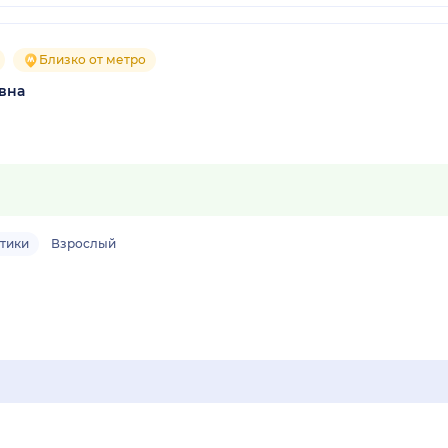
Близко от метро
вна
тики
Взрослый