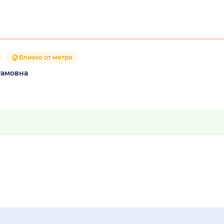
Близко от метро
тамовна