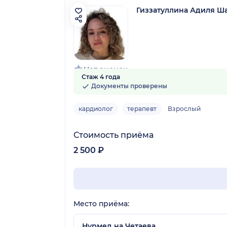
Гиззатуллина Адиля Ш
Нет оценок
Стаж 4 года
Документы проверены
кардиолог
терапевт
Взрослый
Стоимость приёма
2 500 ₽
Место приёма:
Нурмед на Четаева