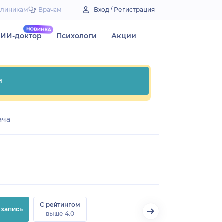
Клиникам
Врачам
Вход / Регистрация
ИИ-доктор
Психологи
Акции
и
ача
С рейтингом
-запись
выше 4.0