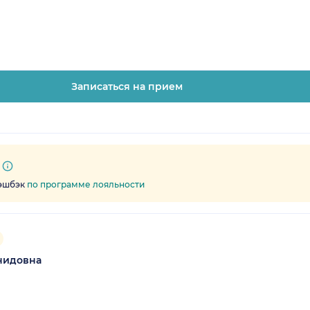
Записаться на прием
кэшбэк
по программе лояльности
нидовна