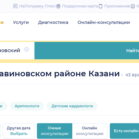
to
НаПоправку Плюс
Подарочная карта
Приложение
content
чи
Услуги
Диагностика
Онлайн-консультации
новский
Найт
Савиновском районе Казани
43 вр
и
Аритмологи
Детские кардиологи
Другая дата
Очные
Онлайн
Есть онлайн
Выбрать
консультации
консультации