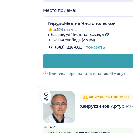
Место приёма:
ГирудоМед на Чистопольской
4.5
24 отзыва
г Казань, ул Чистопольская, д 62
Козья слобода (2.5 км)
показать
+7 (843) 216-80-26
Клиника перезвонит в течение 10 минут
Записалось 11 человек
Хайрутдинов Артур Ри
5.0
Стаж 40 лет
Высшая категория