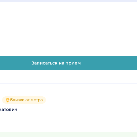
Записаться на прием
Близко от метро
натович