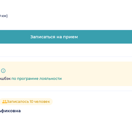
 км)
Записаться на прием
кэшбэк
по программе лояльности
Записалось 10 человек
ьфиковна