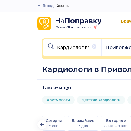
Город:
Казань
Закрыть
Вра
Очистить
Очистить
Приволж
Кардиологи в Приво
Также ищут
Аритмологи
Детские кардиологи
Сегодня
Ближайшие
Выходные
9 авг.
3 дня
8 авг. – 9 авг.