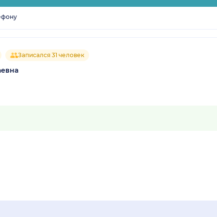
ефону
Записался 31 человек
аевна