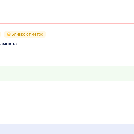
Близко от метро
тамовна