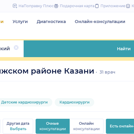
to
НаПоправку Плюс
Подарочная карта
Приложение
content
чи
Услуги
Диагностика
Онлайн-консультации
ский
Найти
лжском районе Казани
31 врач
Детские кардиохирурги
Кардиохирурги
Другая дата
Очные
Онлайн
Есть онлайн
Выбрать
консультации
консультации