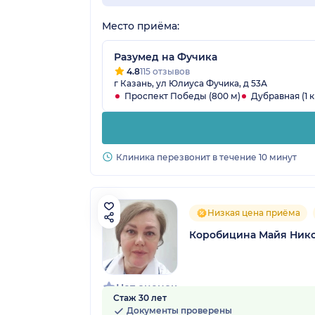
Место приёма:
Разумед на Фучика
4.8
115 отзывов
г Казань, ул Юлиуса Фучика, д 53А
Проспект Победы (800 м)
Дубравная (1 к
Клиника перезвонит в течение 10 минут
Низкая цена приёма
Коробицина Майя Ник
Нет оценок
Стаж 30 лет
Документы проверены