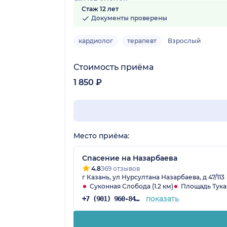
Нет оценок
Стаж 12 лет
Документы проверены
кардиолог
терапевт
Взрослый
Стоимость приёма
1 850 ₽
Место приёма:
Спасение на Назарбаева
4.8
369 отзывов
г Казань, ул Нурсултана Назарбаева, д 47/113
Суконная Слобода (1.2 км)
Площадь Тукая
показать
+7 (901) 960-84-72