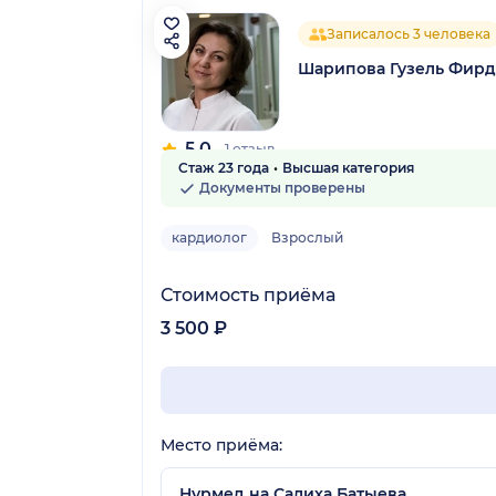
Записалось 3 человека
Шарипова Гузель Фирд
5.0
1 отзыв
Стаж 23 года
Высшая категория
Документы проверены
кардиолог
Взрослый
Стоимость приёма
3 500 ₽
Место приёма:
Нурмед на Салиха Батыева