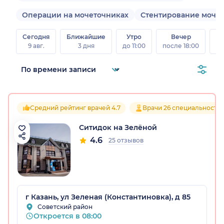
Операции на мочеточниках
Стентирование моче
Сегодня
Ближайшие
Утро
Вечер
В
9 авг.
3 дня
до 11:00
после 18:00
8 а
Средний рейтинг врачей 4.7
Врачи 26 специальносте
Ситидок на Зелёной
4.6
25 отзывов
г Казань, ул Зеленая (Константиновка), д 85
Советский район
Откроется в 08:00