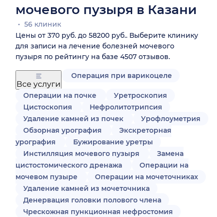
мочевого пузыря в Казани
56 клиник
Цены от 370 руб. до 58200 руб.. Выберите клинику
для записи на лечение болезней мочевого
пузыря по рейтингу на базе 4507 отзывов.
Операция при варикоцеле
Все услуги
Операции на почке
Уретроскопия
Цистоскопия
Нефролитотрипсия
Удаление камней из почек
Урофлоуметрия
Обзорная урография
Экскреторная
урография
Бужирование уретры
Инстилляция мочевого пузыря
Замена
цистостомического дренажа
Операции на
мочевом пузыре
Операции на мочеточниках
Удаление камней из мочеточника
Денервация головки полового члена
Чрескожная пункционная нефростомия