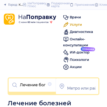
to
НаПоправку
Подарочная
Город:
Казань
Приложение
Кли
Плюс
карта
Закрыть
content
Врачи
Услуги
Диагностика
Онлайн-
консультации
ИИ-доктор
Психологи
Акции
Очистить
Лечение болезней