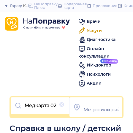
to
НаПоправку
Подарочная
Город:
Казань
Приложение
Кли
Плюс
карта
Закрыть
content
Врачи
Услуги
Диагностика
Онлайн-
консультации
ИИ-доктор
Психологи
Акции
Очистить
Справка в школу / детский