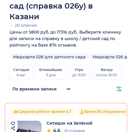
сад (справка 026у) в
Казани
20 клиник
Цены от 5800 руб. до 17316 руб.. Выберите клинику
для записи на справку в школу / детский сад по
рейтингу на базе 874 отзывов.
Медкарта 026 для детского сада
Медкарта 026 дл
Сегодня
Ближайшие
Утро
Вечер
В
6 авг.
3 дня
до 11:00
после 18:00
8 а
Средний рейтинг врачей 4.7
Врачи 26 специальносте
Ситидок на Зелёной
4.6
25 отзывов