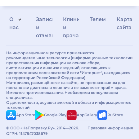
О
Запись
Клиникам
Телемедицина
Карта
нас
и
и
сайта
отзывы
врачам
На информационном ресурсе применяются
рекомендательные технологии (информационные технологии
предоставления информации на основе сбора,
систематизации и анализа сведений, относящихся к
предпочтениям пользователей сети "Интернет", находящихся
на территории Российской Федерации)
Материалы, размещённые на сайте, не предназначены для
постановки диагноза и лечения и не заменяют приём врача.
Имеются противопоказания. Необходима консультация
специалиста.
О деятельности, осуществляемой в области информационных
технологий
App Store
Google Play
AppGallery
RuStore
© ООО «НаПоправку.Ру», 2014—2026.
Правовая информация
ОГРН: 1147847038679