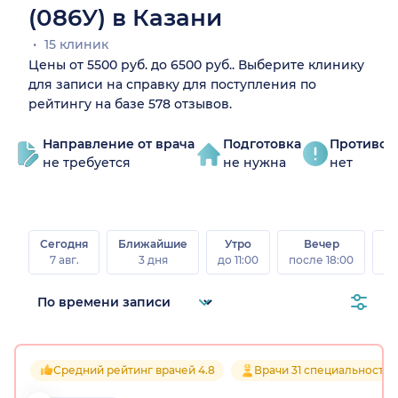
(086У) в Казани
15 клиник
Цены от 5500 руб. до 6500 руб.. Выберите клинику
для записи на справку для поступления по
рейтингу на базе 578 отзывов.
Направление от врача
Подготовка
Противоп
не требуется
не нужна
нет
Сегодня
Ближайшие
Утро
Вечер
В
7 авг.
3 дня
до 11:00
после 18:00
8 а
Средний рейтинг врачей 4.8
Врачи 31 специальностей