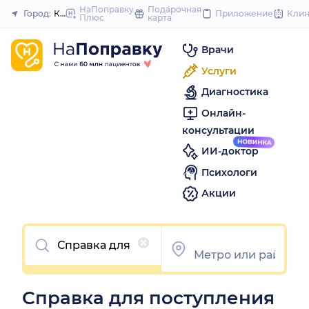
to
НаПоправку
Подарочная
Город:
Казань
Приложение
Кли
Плюс
карта
Закрыть
content
Врачи
Услуги
Диагностика
Онлайн-
консультации
ИИ-доктор
Психологи
Акции
Очистить
Справка для поступления