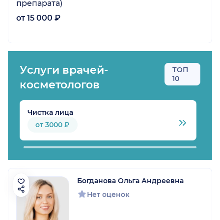
препарата)
от 15 000 ₽
Услуги врачей-
ТОП
10
косметологов
Чистка лица
L
от 3000 ₽
Богданова Ольга Андреевна
Нет оценок