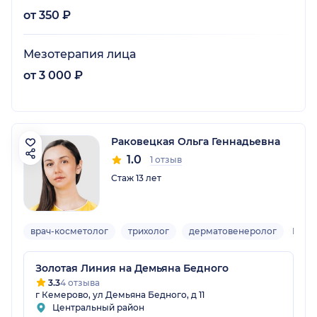
от 350 ₽
Мезотерапия лица
от 3 000 ₽
Раковецкая Ольга Геннадьевна
1.0
1 отзыв
Стаж 13 лет
врач-косметолог
трихолог
дерматовенеролог
Взро
Золотая Линия на Демьяна Бедного
3.3
4 отзыва
г Кемерово, ул Демьяна Бедного, д 11
Центральный район