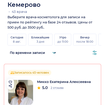
Кемерово
43 врача
Выберите врача-косметолога для записи на
прием по рейтингу на базе 24 отзывов. Цены от
500 руб. до 3500 руб..
Сегодня
Ближайшие
Утро
Вечер
В
8 авг.
3 дня
до 11:00
после 18:00
8 а
Записалось 45 человек
Микко Екатерина Алексеевна
5.0
2 отзыва