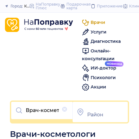
to
НаПоправку
Подарочная
Город:
Кемерово
Приложение
Кли
Плюс
карта
Закрыть
content
Врачи
Услуги
Диагностика
Онлайн-
консультации
ИИ-доктор
Психологи
Акции
Очистить
Врачи-косметологи