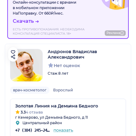
Онлайн-консультации с врачами
в мобильном приложении
НаПоправку. От 660₽/мес.
Скачать
ЕСТЬ ПРОТИВОПОКАЗАНИЯ. НЕОБХОДИМА
Реклама
КОНСУЛЬТАЦИЯ СПЕЦИАЛИСТА. 18+
Андронов Владислав
Александрович
Нет оценок
Стаж 8 лет
врач-косметолог
Взрослый
Золотая Линия на Демьяна Бедного
3.3
4 отзыва
г Кемерово, ул Демьяна Бедного, д 11
Центральный район
показать
+7 (384) 245-24-52