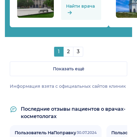
Найти врача
1
2
3
Показать ещё
Информация взята c официальных сайтов клиник
Последние отзывы пациентов о врачах-
косметологах
Пользователь НаПоправку
Пользоват
30.07.2024