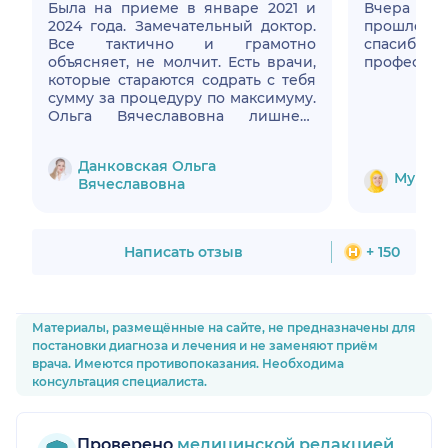
Была на приеме в январе 2021 и
Вчера бы
2024 года. Замечательный доктор.
прошло 
Все тактично и грамотно
спасибо
объясняет, не молчит. Есть врачи,
профессио
которые стараются содрать с тебя
сумму за процедуру по максимуму.
Ольга Вячеславовна лишнего
рубля не возьмет. Все процедуры
были выполнены очень
Данковская Ольга
качественно, а одна процедура
Муниро
Вячеславовна
меня чуть- чуть не удовлетворила.
Ольга Вячеславовна исправила
недостаток совершенно
бесплатно. Так и должны поступать
Написать отзыв
+ 150
добросовестные и порядочные
врачи. В следующий раз пойду на
прием только к этому доктору.
Материалы, размещённые на сайте, не предназначены для
постановки диагноза и лечения и не заменяют приём
врача. Имеются противопоказания. Необходима
консультация специалиста.
Проверено
медицинской редакцией