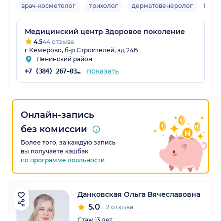
врач-косметолог
трихолог
дерматовенеролог
Взро
Медицинский центр Здоровое поколение
4.5
44 отзыва
г Кемерово, б-р Строителей, зд 24Б
Ленинский район
показать
+7 (384) 267-03-20
Онлайн-запись
без комиссии
Более того, за каждую запись
вы получаете кэшбэк
по программе лояльности
Данковская Ольга Вячеславовна
5.0
2 отзыва
Стаж 13 лет