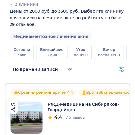
3 клиники
Цены от 2000 руб. до 3500 руб.. Выберите клинику
для записи на лечение акне по рейтингу на базе
29 отзывов.
Медикаментозное лечение акне
Сегодня
Ближайшие
Утро
Вечер
В
7 авг.
3 дня
до 11:00
после 18:00
8 а
Средний рейтинг врачей 4.4
Врачи 36 специальносте
РЖД-Медицина на Сибиряков-
Гвардейцев
4.4
7 отзывов