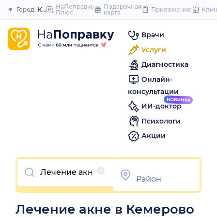
to
НаПоправку
Подарочная
Город:
Кемерово
Приложение
Кли
Плюс
карта
Закрыть
content
Врачи
Услуги
Диагностика
Онлайн-
консультации
ИИ-доктор
Психологи
Акции
Очистить
Лечение акне в Кемерово