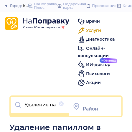
to
НаПоправку
Подарочная
Город:
Кемерово
Приложение
Кли
Плюс
карта
Закрыть
content
Врачи
Услуги
Диагностика
Онлайн-
консультации
ИИ-доктор
Психологи
Акции
Очистить
Удаление папиллом в