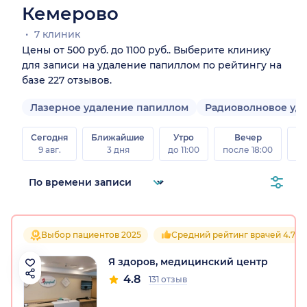
Кемерово
7 клиник
Цены от 500 руб. до 1100 руб.. Выберите клинику
для записи на удаление папиллом по рейтингу на
базе 227 отзывов.
Лазерное удаление папиллом
Радиоволновое уд
Сегодня
Ближайшие
Утро
Вечер
В
9 авг.
3 дня
до 11:00
после 18:00
8 а
Выбор пациентов 2025
Средний рейтинг врачей 4.7
Я здоров, медицинский центр
4.8
131 отзыв