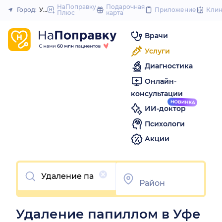
to
НаПоправку
Подарочная
Город:
Уфа
Приложение
Кли
Плюс
карта
Закрыть
content
Врачи
Услуги
Диагностика
Онлайн-
консультации
ИИ-доктор
Психологи
Акции
Очистить
Удаление папиллом в Уфе