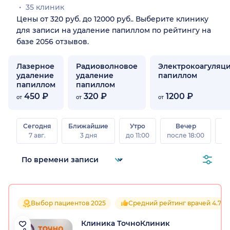
35 клиник
Цены от 320 руб. до 12000 руб.. Выберите клинику
для записи на удаление папиллом по рейтингу на
базе 2056 отзывов.
Лазерное
Радиоволновое
Электрокоагуляц
удаление
удаление
папиллом
папиллом
папиллом
450 ₽
320 ₽
1200 ₽
от
от
от
Сегодня
Ближайшие
Утро
Вечер
В
7 авг.
3 дня
до 11:00
после 18:00
8 а
Выбор пациентов 2025
Средний рейтинг врачей 4.7
Клиника ТочноКлиник