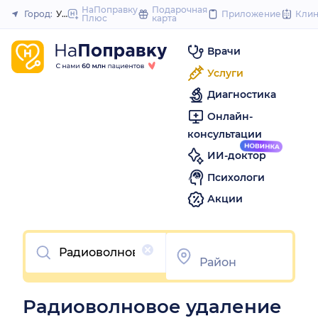
to
НаПоправку
Подарочная
Город:
Уфа
Приложение
Кли
Плюс
карта
Закрыть
content
Врачи
Услуги
Диагностика
Онлайн-
консультации
ИИ-доктор
Психологи
Акции
Очистить
Радиоволновое удаление