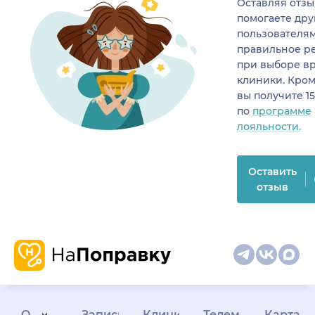
Оставляя отзы
помогаете др
пользователя
правильное р
при выборе в
клиники. Кром
вы получите 1
по
программе
лояльности.
Оставить
отзыв
О
Запись
Клиникам
Телемедицина
Карта