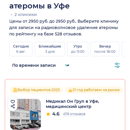
атеромы в Уфе
2 клиники
Цены от 2950 руб. до 2950 руб.. Выберите клинику
для записи на радиоволновое удаление атеромы
по рейтингу на базе 528 отзывов.
Сегодня
Ближайшие
Утро
Вечер
В
6 авг.
3 дня
до 11:00
после 18:00
8 а
Выбор пациентов 2025
21 год работаем на рынке
Медикал Он Груп в Уфе,
медицинский центр
4.6
476 отзывов