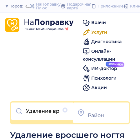
to
НаПоправку
Подарочная
Город:
Кемерово
Приложение
Кли
Плюс
карта
Закрыть
content
Врачи
Услуги
Диагностика
Онлайн-
консультации
ИИ-доктор
Психологи
Акции
Очистить
Удаление вросшего ногтя