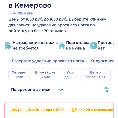
в Кемерово
4 клиники
Цены от 1650 руб. до 1650 руб.. Выберите клинику
для записи на удаление вросшего ногтя по
рейтингу на базе 70 отзывов.
Направление от врача
Подготовка
Противоп
не требуется
не нужна
нет
Лазерное удаление вросшего ногтя
Хирургическо
Сегодня
Ближайшие
Утро
Вечер
В
9 авг.
3 дня
до 11:00
после 18:00
8 а
Средний рейтинг врачей 4.9
Врачи 28 специальносте