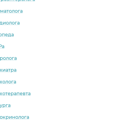
рматолога
рдиолога
опеда
Ра
ролога
хиатра
холога
хотерапевта
урга
докринолога