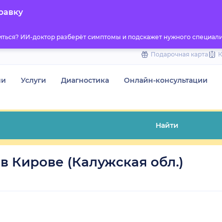
to
равку
content
титься? ИИ-доктор разберёт симптомы и подскажет нужного специали
Подарочная карта
чи
Услуги
Диагностика
Онлайн-консультации
Найти
в Кирове (Калужская обл.)