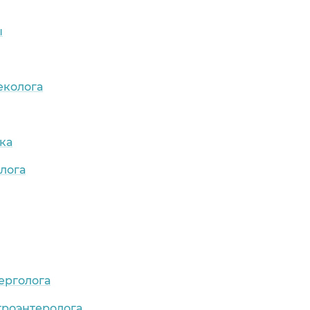
ы
еколога
ка
лога
ерголога
троэнтеролога