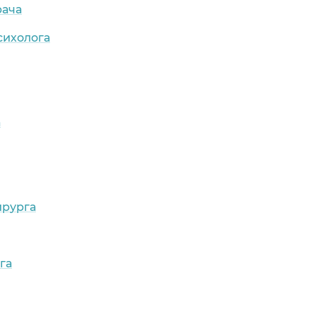
рача
сихолога
а
ирурга
га