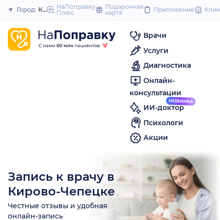
to
НаПоправку
Подарочная
Город:
Кирово-Чепецк
Приложение
Кли
Плюс
карта
Закрыть
content
Врачи
Услуги
Диагностика
Онлайн-
консультации
ИИ-доктор
Психологи
Акции
Запись к врачу в
Кирово-Чепецке
Честные отзывы и удобная
онлайн-запись