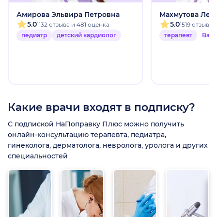
Амирова Эльвира Петровна
Махмутова Лей
5.0
5.0
1132 отзыва и 481 оценка
1519 отзыво
педиатр
детский кардиолог
терапевт
Взр
Какие врачи входят в подписку?
С подпиской НаПоправку Плюс можно получить
онлайн-консультацию терапевта, педиатра,
гинеколога, дерматолога, невролога, уролога и других
специальностей