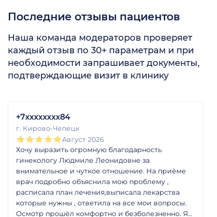
Последние отзывы пациентов
Наша команда модераторов проверяет
каждый отзыв по 30+ параметрам и при
необходимости запрашивает документы,
подтверждающие визит в клинику
1
2
3
4
5
1
2
3
4
5
1
2
3
4
5
1
2
3
4
5
1
2
3
4
5
1
2
3
4
5
+7xxxxxxxx84
г. Кирово-Чепецк
Август 2026
Хочу выразить огромную благодарность
гинекологу Людмиле Леонидовне за
внимательное и чуткое отношение. На приёме
врач подробно объяснила мою проблему ,
расписала план лечения,выписала лекарства
которые нужны , ответила на все мои вопросы.
Осмотр прошёл комфортно и безболезненно. Я