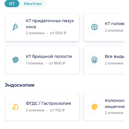
КТ
Рентген
КТ придаточных пазух
КТ головы
носа
2 клиники
2 клиники
от 1300 ₽
КТ брюшной полости
Все виды К
1 клиника
от 1800 ₽
2 клиники
Эндоскопия
Колоноско
ФГДС / Гастроскопия
кишечник
2 клиники
от 702 ₽
2 клиники