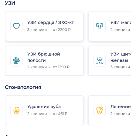
УЗИ
УЗИ сердца / ЭХО-кг
УЗИ малого
3 клиники
от 2200 ₽
2 клиники
УЗИ брюшной
УЗИ щито
полости
железы
2 клиники
от 1290 ₽
3 клиники
Стоматология
Удаление зуба
Лечение з
2 клиники
от 461 ₽
2 клиники