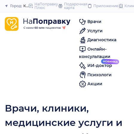
to
НаПоправку
Подарочная
Город:
Кирово-Чепецк
Приложение
Кли
Плюс
карта
Закрыть
content
Врачи
Услуги
Диагностика
Онлайн-
консультации
ИИ-доктор
Психологи
Акции
Врачи, клиники,
медицинские услуги и