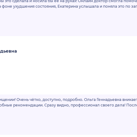
бы это сделала и носила бы ее на руках! Онлайн доктор смогла помо
а фоне ухудшения состояния, Екатерина услышала и поняла это по зап
адьевна
хищении! Очень чётко, доступно, подробно. Ольга Геннадьевна вника
робные рекомендации. Сразу видно, профессионал своего дела! Посл