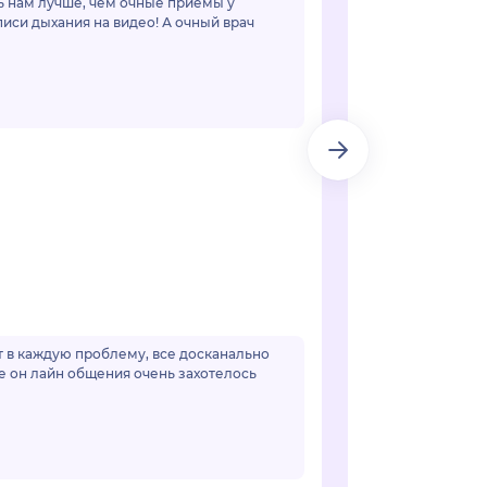
чь нам лучше, чем очные приемы у
иси дыхания на видео! А очный врач
ет в каждую проблему, все досканально
е он лайн общения очень захотелось