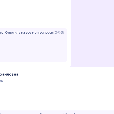
ю! Ответила на все мои вопросы!😘🫶🏼
ихайловна
ок