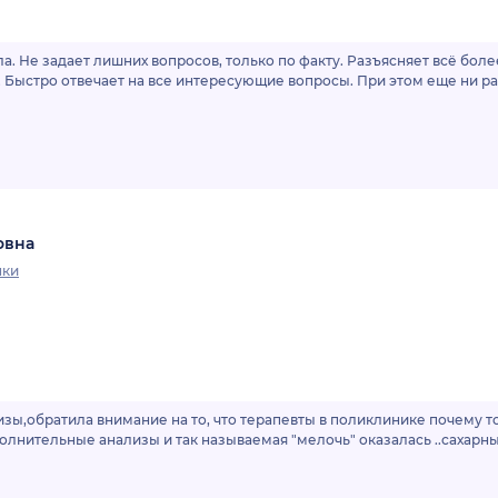
а. Не задает лишних вопросов, только по факту. Разъясняет всё бол
Быстро отвечает на все интересующие вопросы. При этом еще ни ра
овна
нки
зы,обратила внимание на то, что терапевты в поликлинике почему т
олнительные анализы и так называемая "мелочь" оказалась ..сахар