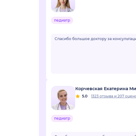
педиатр
Спасибо большое доктору за консультаци
Корчевская Екатерина М
5.0
1323 отзыва
и
207 оцен
педиатр