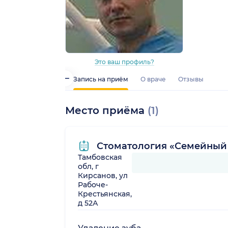
Это ваш профиль?
Запись на приём
О враче
Отзывы
Место приёма
(1)
Стоматология «Семейный
Тамбовская
обл, г
Кирсанов, ул
Рабоче-
Крестьянская,
д 52А