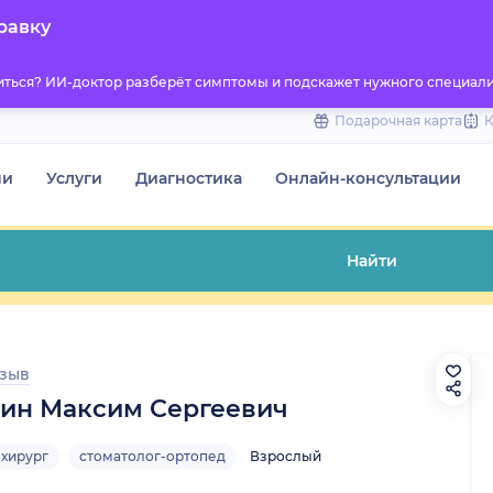
to
равку
content
титься? ИИ-доктор разберёт симптомы и подскажет нужного специали
Подарочная карта
чи
Услуги
Диагностика
Онлайн-консультации
Найти
тзыв
ин Максим Сергеевич
-хирург
стоматолог-ортопед
Взрослый