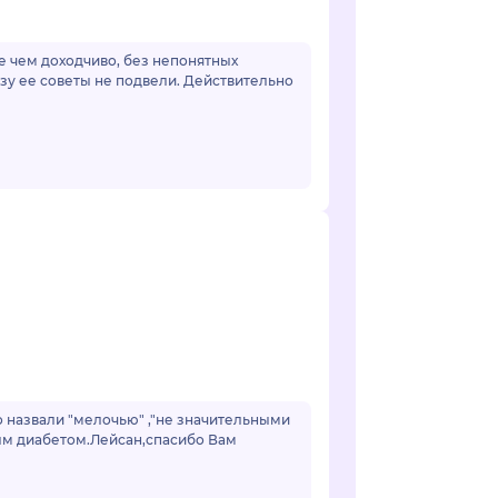
ее чем доходчиво, без непонятных
зу ее советы не подвели. Действительно
о назвали "мелочью" ,"не значительными
ным диабетом.Лейсан,спасибо Вам