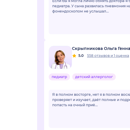
Если бы я могла лично обнять доктора-я 
педиатра. У сына развилась пневмония н
фонендоскопом не услышал...
Скрыпникова Ольга Генн
5.0
558 отзывов
и
1 оценка
педиатр
детский аллерголог
Я в полном восторге, нет я в полном вос
проверяет и изучает, даёт полные и под
попасть на очный приё...