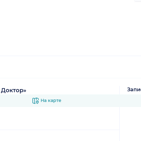
Запи
 Доктор»
В к
На карте