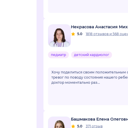
Некрасова Анастасия Ми
5.0
1818 отзывов
и
568 оце
педиатр
детский кардиолог
Хочу поделиться своим положительным о
тревог по поводу состояния нашего ребе
доктор моментально раз...
Башмакова Елена Олегов
5.0
371 отзыв