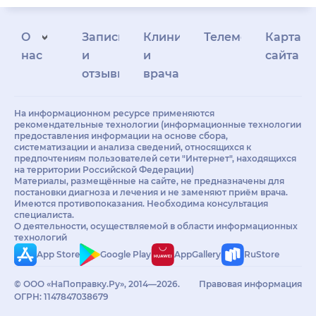
О
Запись
Клиникам
Телемедицина
Карта
нас
и
и
сайта
отзывы
врачам
На информационном ресурсе применяются
рекомендательные технологии (информационные технологии
предоставления информации на основе сбора,
систематизации и анализа сведений, относящихся к
предпочтениям пользователей сети "Интернет", находящихся
на территории Российской Федерации)
Материалы, размещённые на сайте, не предназначены для
постановки диагноза и лечения и не заменяют приём врача.
Имеются противопоказания. Необходима консультация
специалиста.
О деятельности, осуществляемой в области информационных
технологий
App Store
Google Play
AppGallery
RuStore
© ООО «НаПоправку.Ру», 2014—2026.
Правовая информация
ОГРН: 1147847038679