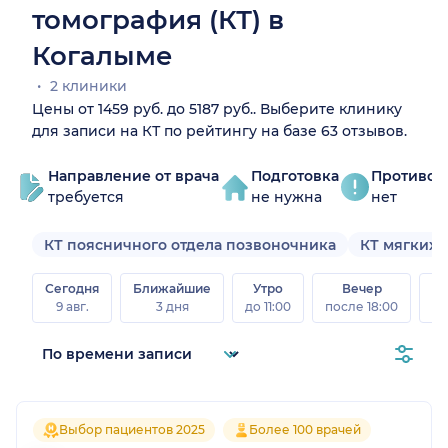
томография (КТ) в
Когалыме
2 клиники
Цены от 1459 руб. до 5187 руб.. Выберите клинику
для записи на КТ по рейтингу на базе 63 отзывов.
Направление от врача
Подготовка
Противоп
требуется
не нужна
нет
КТ поясничного отдела позвоночника
КТ мягких 
Сегодня
Ближайшие
Утро
Вечер
В
9 авг.
3 дня
до 11:00
после 18:00
8 а
Выбор пациентов 2025
Более 100 врачей