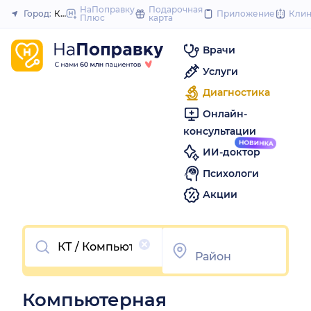
to
НаПоправку
Подарочная
Город:
Когалым
Приложение
Кли
Плюс
карта
Закрыть
content
Врачи
Услуги
Диагностика
Онлайн-
консультации
ИИ-доктор
Психологи
Акции
Очистить
Компьютерная