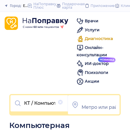
to
НаПоправку
Подарочная
Город:
Екатеринбург
Приложение
Кли
Плюс
карта
Закрыть
content
Врачи
Услуги
Диагностика
Онлайн-
консультации
ИИ-доктор
Психологи
Акции
Очистить
Компьютерная