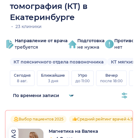
томография (КТ) в
Екатеринбурге
23 клиники
Направление от врача
Подготовка
Противоп
требуется
не нужна
нет
КТ поясничного отдела позвоночника
КТ мягких 
Сегодня
Ближайшие
Утро
Вечер
В
8 авг.
3 дня
до 11:00
после 18:00
8 а
Выбор пациентов 2025
Средний рейтинг врачей 4.9
Магнетика на Валека