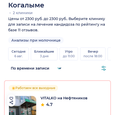
Когалыме
2 клиники
Цены от 2300 руб. до 2300 руб.. Выберите клинику
для записи на лечение кандидоза по рейтингу на
базе 11 отзывов.
Анализы при молочнице
Сегодня
Ближайшие
Утро
Вечер
В
6 авг.
3 дня
до 11:00
после 18:00
8 а
Работаем все выходные
VITALKO на Нефтяников
4.7