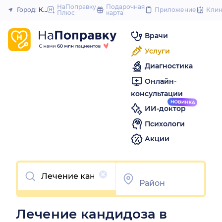
to
НаПоправку
Подарочная
Город:
Когалым
Приложение
Кли
Плюс
карта
Закрыть
content
Врачи
Услуги
Диагностика
Онлайн-
консультации
ИИ-доктор
Психологи
Акции
Очистить
Лечение кандидоза в