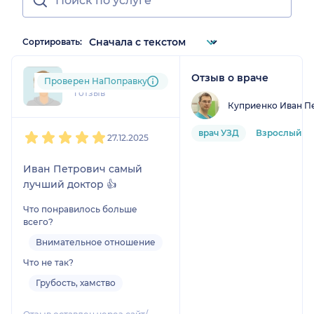
Сортировать:
Отзыв о враче
+7xxxxxxxx60
Проверен НаПоправку
1 отзыв
Куприенко Иван П
1
2
3
4
5
врач УЗД
Взрослый
27.12.2025
Иван Петрович самый
лучший доктор 👍
Что понравилось больше
всего?
Внимательное отношение
Что не так?
Грубость, хамство