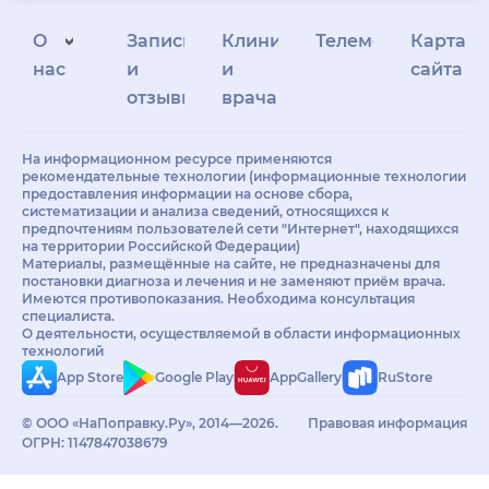
О
Запись
Клиникам
Телемедицина
Карта
нас
и
и
сайта
отзывы
врачам
На информационном ресурсе применяются
рекомендательные технологии (информационные технологии
предоставления информации на основе сбора,
систематизации и анализа сведений, относящихся к
предпочтениям пользователей сети "Интернет", находящихся
на территории Российской Федерации)
Материалы, размещённые на сайте, не предназначены для
постановки диагноза и лечения и не заменяют приём врача.
Имеются противопоказания. Необходима консультация
специалиста.
О деятельности, осуществляемой в области информационных
технологий
App Store
Google Play
AppGallery
RuStore
© ООО «НаПоправку.Ру», 2014—2026.
Правовая информация
ОГРН: 1147847038679