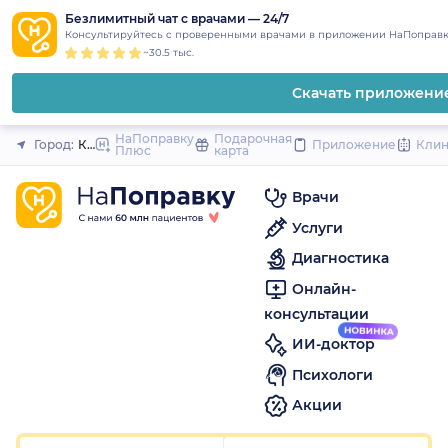
1
2
3
4
5
1
2
3
4
5
1
2
3
4
5
to
Безлимитный чат с врачами — 24/7
Закрыть
Консультируйтесь с проверенными врачами в приложении НаПоправк
content
~30.5 тыс.
Скачать приложени
НаПоправку
Подарочная
Город:
Комсомольск-на-Амуре
Приложение
Кли
Плюс
карта
Врачи
Услуги
Диагностика
Онлайн-
консультации
ИИ-доктор
Психологи
Акции