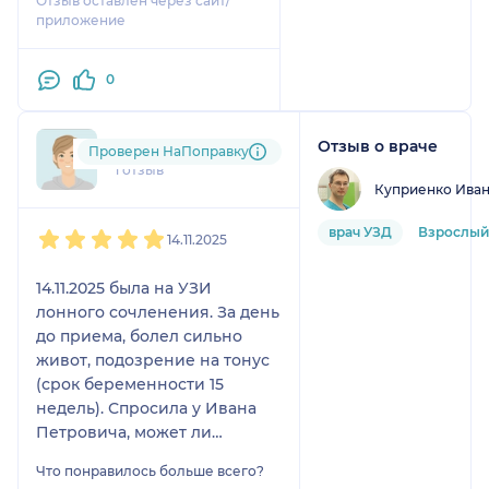
Отзыв оставлен через сайт/
приложение
0
Отзыв о враче
asy....@....ru
Проверен НаПоправку
1 отзыв
Куприенко Иван
1
2
3
4
5
врач УЗД
Взрослый
14.11.2025
14.11.2025 была на УЗИ
лонного сочленения. За день
до приема, болел сильно
живот, подозрение на тонус
(срок беременности 15
недель). Спросила у Ивана
Петровича, может ли
посмотреть малыша, так как у
Что понравилось больше всего?
меня проблемы с