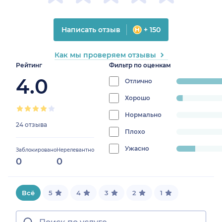
Написать отзыв
+ 150
Как мы проверяем отзывы
Рейтинг
Фильтр по оценкам
4.0
Отлично
progress:
83.333333333333
Хорошо
progress:
4.166666666666666%
Нормально
progress:
24 отзыва
0%
Плохо
progress:
0%
Ужасно
progress:
Заблокировано
Нерелевантно
0
0
12.5%
Всё
5
4
3
2
1