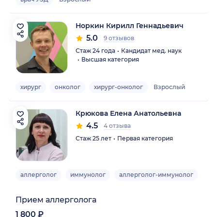
Норкин Кирилл Геннадьевич
5.0
9 отзывов
Стаж 24 года
Кандидат мед. наук
Высшая категория
хирург
онколог
хирург-онколог
Взрослый
Крюкова Елена Анатольевна
4.5
4 отзыва
Стаж 25 лет
Первая категория
аллерголог
иммунолог
аллерголог-иммунолог
Взр
Прием аллерголога
1 800 ₽