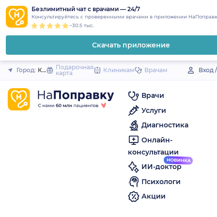
1
2
3
4
5
to
Безлимитный чат с врачами — 24/7
Закрыть
Консультируйтесь с проверенными врачами в приложении НаПоправк
content
~30.5 тыс.
Скачать приложение
Подарочная
Город:
Корсаков
Клиникам
Врачам
Вход 
карта
Врачи
Услуги
Диагностика
Онлайн-
консультации
ИИ-доктор
Психологи
Акции