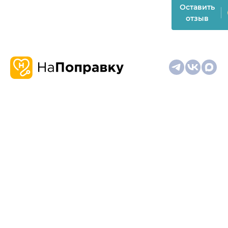
Оставить
отзыв
О
Запись
Клиникам
Телемедицина
Карта
нас
и
и
сайта
отзывы
врачам
На информационном ресурсе применяются
рекомендательные технологии (информационные технологии
предоставления информации на основе сбора,
систематизации и анализа сведений, относящихся к
предпочтениям пользователей сети "Интернет", находящихся
на территории Российской Федерации)
Материалы, размещённые на сайте, не предназначены для
постановки диагноза и лечения и не заменяют приём врача.