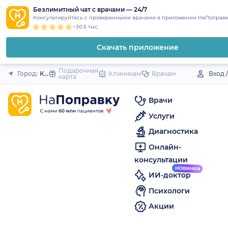
1
2
3
4
5
to
Безлимитный чат с врачами — 24/7
Закрыть
Консультируйтесь с проверенными врачами в приложении НаПоправк
content
~30.5 тыс.
Скачать приложение
Подарочная
Город:
Костомукша
Клиникам
Врачам
Вход 
карта
Врачи
Услуги
Диагностика
Онлайн-
консультации
ИИ-доктор
Психологи
Акции