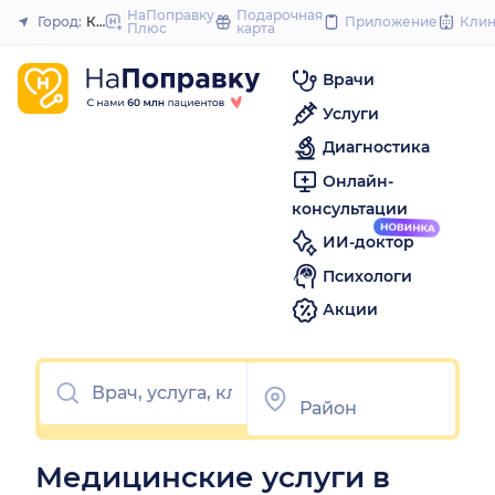
to
НаПоправку
Подарочная
Город:
Котлас
Приложение
Кли
Плюс
карта
Закрыть
content
Врачи
Услуги
Диагностика
Онлайн-
консультации
ИИ-доктор
Психологи
Акции
Медицинские услуги в