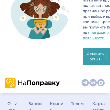
помогаете др
пользователя
правильное р
при выборе в
клиники. Кром
вы получите 1
по
программе
лояльности.
Оставить
отзыв
О
Запись
Клиникам
Телемедицина
Карта