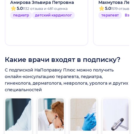
Амирова Эльвира Петровна
Махмутова Лей
5.0
5.0
1132 отзыва и 481 оценка
1519 отзыво
педиатр
детский кардиолог
терапевт
Взр
Какие врачи входят в подписку?
С подпиской НаПоправку Плюс можно получить
онлайн-консультацию терапевта, педиатра,
гинеколога, дерматолога, невролога, уролога и других
специальностей