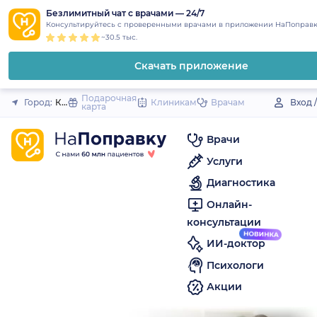
1
2
3
4
5
to
Безлимитный чат с врачами — 24/7
Закрыть
Консультируйтесь с проверенными врачами в приложении НаПоправк
content
~30.5 тыс.
Скачать приложение
Подарочная
Город:
Котово
Клиникам
Врачам
Вход 
карта
Врачи
Услуги
Диагностика
Онлайн-
консультации
ИИ-доктор
Психологи
Акции