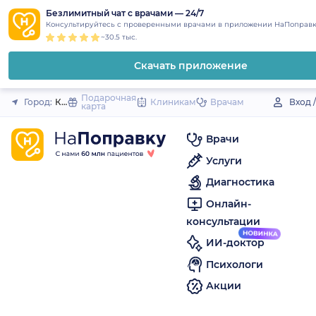
1
2
3
4
5
to
Безлимитный чат с врачами — 24/7
Закрыть
Консультируйтесь с проверенными врачами в приложении НаПоправк
content
~30.5 тыс.
Скачать приложение
Подарочная
Город:
Котово
Клиникам
Врачам
Вход 
карта
Врачи
Услуги
Диагностика
Онлайн-
консультации
ИИ-доктор
Психологи
Акции