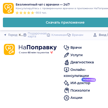
1
2
3
4
5
to
Безлимитный чат с врачами — 24/7
Закрыть
Консультируйтесь с проверенными врачами в приложении НаПоправк
content
~30.5 тыс.
Скачать приложение
Подарочная
Город:
Козельск
Клиникам
Врачам
Вход 
карта
Врачи
Услуги
Диагностика
Онлайн-
консультации
ИИ-доктор
Психологи
Акции