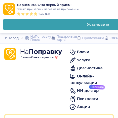
1
2
3
4
5
1
2
3
4
5
1
2
3
4
5
to
Вернём 500 ₽ за первый приём!
Закрыть
Только при записи через наше приложение
content
~13.5 тыс.
Установить
НаПоправку
Подарочная
Город:
Краснодар
Приложение
Кли
Плюс
карта
Врачи
Услуги
Диагностика
Онлайн-
консультации
ИИ-доктор
Психологи
Акции