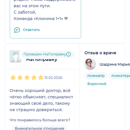
вас на этом пути.
С заботой,
Команда «Клиника 1+1» 💙
Ответить
Отзыв о враче
Пользователь
Проверен НаПоправку
НаПоправку
Шадрина Марья
1
2
3
4
5
психиатр
психотер
13.02.2026
Взрослый
Очень хороший доктор, всё
чётко объясняет, специалист
знающий своё дело, такому
не страшно довериться.
Что понравилось больше всего?
Внимательное отношение