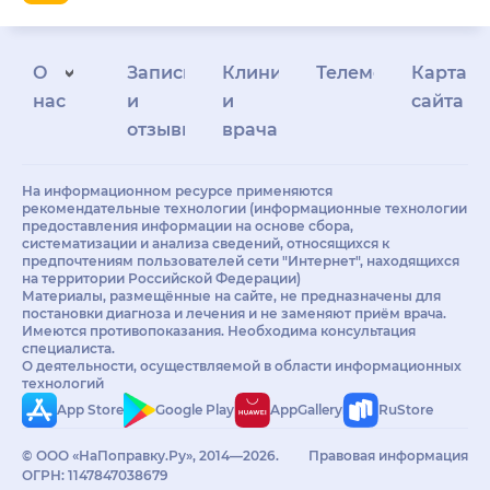
О
Запись
Клиникам
Телемедицина
Карта
нас
и
и
сайта
отзывы
врачам
На информационном ресурсе применяются
рекомендательные технологии (информационные технологии
предоставления информации на основе сбора,
систематизации и анализа сведений, относящихся к
предпочтениям пользователей сети "Интернет", находящихся
на территории Российской Федерации)
Материалы, размещённые на сайте, не предназначены для
постановки диагноза и лечения и не заменяют приём врача.
Имеются противопоказания. Необходима консультация
специалиста.
О деятельности, осуществляемой в области информационных
технологий
App Store
Google Play
AppGallery
RuStore
© ООО «НаПоправку.Ру», 2014—2026.
Правовая информация
ОГРН: 1147847038679