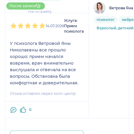
1 отзыв
До 5 записей через
После записи
Ветрова Яна
НаПоправку
1
2
3
4
5
психолог
нейро
Услуга:
14.07.2026
Прием
Взрослый, детский
психолога
У психолога Ветровой Яны
Николаевны все прошло
хорошо: прием начался
вовремя, врач внимательно
выслушала и отвечала на все
вопросы. Обстановка была
комфортная и доверительная.
Отзыв оставлен через колл-центр
0