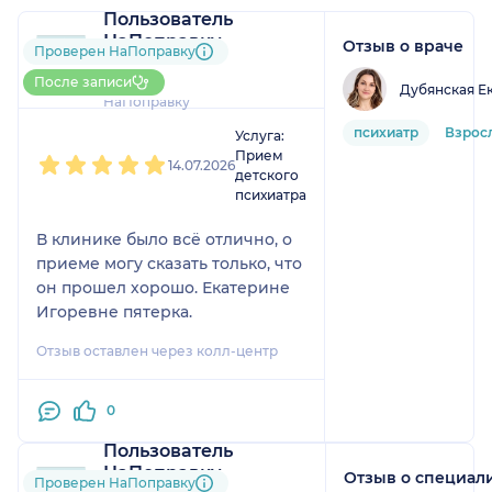
Пользователь
НаПоправку
Отзыв о враче
Проверен НаПоправку
1 отзыв
и
1 оценка
До 5 записей через
После записи
Дубянская Е
НаПоправку
1
2
3
4
5
психиатр
Взрос
Услуга:
Прием
14.07.2026
детского
психиатра
В клинике было всё отлично, о
приеме могу сказать только, что
он прошел хорошо. Екатерине
Игоревне пятерка.
Отзыв оставлен через колл-центр
0
Пользователь
НаПоправку
Отзыв о специал
Проверен НаПоправку