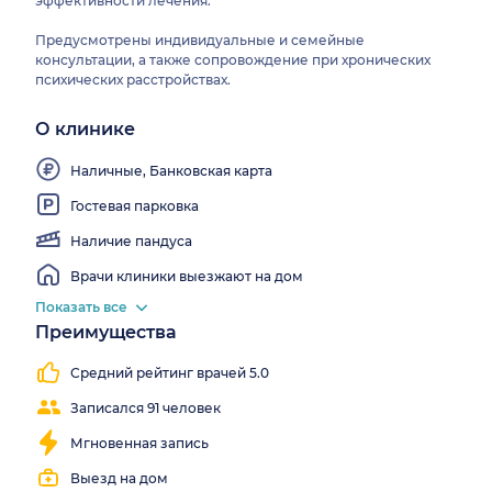
эффективности лечения.
Предусмотрены индивидуальные и семейные
консультации, а также сопровождение при хронических
психических расстройствах.
О клинике
Наличие
детской
комнаты,
Наличные, Банковская карта
Wi-Fi
Гостевая парковка
Наличие пандуса
Врачи клиники выезжают на дом
Показать все
Преимущества
Работаем
Узкопрофильная
все
клиника
Средний рейтинг врачей 5.0
выходные
Записался 91 человек
Мгновенная запись
Выезд на дом