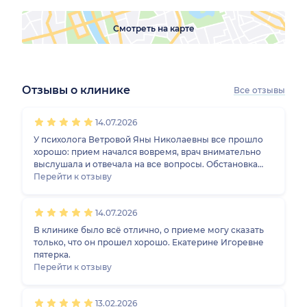
Смотреть на карте
Отзывы о клинике
Все отзывы
1
2
3
4
5
1
2
3
4
5
1
2
3
4
5
1
2
3
4
5
14.07.2026
У психолога Ветровой Яны Николаевны все прошло
хорошо: прием начался вовремя, врач внимательно
выслушала и отвечала на все вопросы. Обстановка
была комфортная и доверительная.
Перейти к отзыву
14.07.2026
В клинике было всё отлично, о приеме могу сказать
только, что он прошел хорошо. Екатерине Игоревне
пятерка.
Перейти к отзыву
13.02.2026