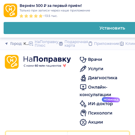
1
2
3
4
5
1
2
3
4
5
1
2
3
4
5
to
Вернём 500 ₽ за первый приём!
Закрыть
Только при записи через наше приложение
content
~13.5 тыс.
Установить
НаПоправку
Подарочная
Город:
Краснодар
Приложение
Кли
Плюс
карта
Врачи
Услуги
Диагностика
Онлайн-
консультации
ИИ-доктор
Психологи
Акции