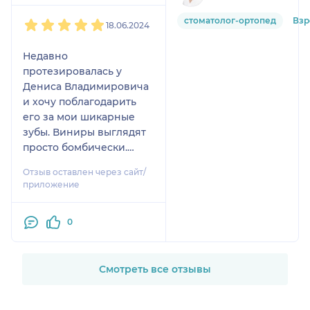
1
2
3
4
5
стоматолог-ортопед
Взр
18.06.2024
Недавно
протезировалась у
Дениса Владимировича
и хочу поблагодарить
его за мои шикарные
зубы. Виниры выглядят
просто бомбически.
Теперь могу улыбаться
Отзыв оставлен через сайт/
во все зубы
приложение
0
Смотреть все отзывы