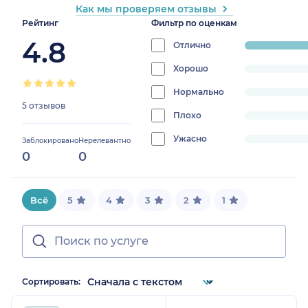
Как мы проверяем отзывы
Рейтинг
Фильтр по оценкам
4.8
Отлично
progress:
100%
Хорошо
progress:
0%
Нормально
progress:
5 отзывов
0%
Плохо
progress:
0%
Ужасно
progress:
Заблокировано
Нерелевантно
0
0
0%
Всё
5
4
3
2
1
Сортировать: