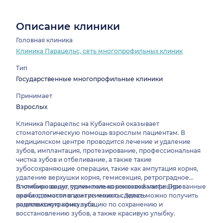
Описание клиники
Головная клиника
Клиника Парацельс, сеть многопрофильных клиник
Тип
Государственные многопрофильные клиники
Принимает
Взрослых
Клиника Парацельс на Кубанской оказывает
стоматологическую помощь взрослым пациентам. В
медицинском центре проводится лечение и удаление
зубов, имплантация, протезирование, профессиональная
чистка зубов и отбеливание, а также такие
зубосохраняющие операции, такие как ампутация корня,
удаление верхушки корня, гемисекция, ретроградное
пломбирование, удлинение коронковой части. При
В клинике ведут прием только высококвалифицированные
необходимости в центре можно сделать
врачи-стоматологи и гигиенисты. Здесь можно получить
радиовизиографию зуба.
комплексную консультацию по сохранению и
восстановлению зубов, а также красивую улыбку.