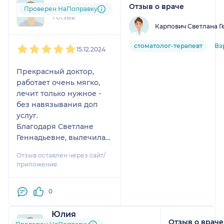
Отзыв о враче
sem....@....com
Проверен НаПоправку
1 отзыв
Карпович Светлана Г
1
2
3
4
5
стоматолог-терапевт
Вз
15.12.2024
Прекрасный доктор,
работает очень мягко,
лечит только нужное -
без навязывания доп
услуг.
Благодаря Светлане
Геннадьевне, вылечила
весь кариес) ходила
Отзыв оставлен через сайт/
порядка 4х месяцев.
приложение
Прекрасный доктор,
однозначно рекомендую
0
Юлия
Отзыв о враче
22 отзыва