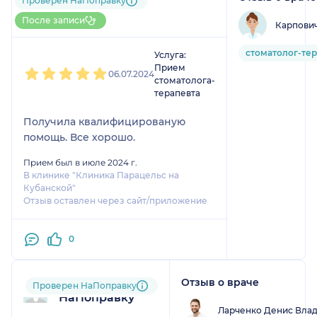
Проверен НаПоправку
До 5 записей через
После записи
Карпович
НаПоправку
1
2
3
4
5
стоматолог-тер
Услуга:
Прием
06.07.2024
стоматолога-
терапевта
Получила квалифицированую
помощь. Все хорошо.
Прием был в июле 2024 г.
В клинике "Клиника Парацельс на
Кубанской"
Отзыв оставлен через сайт/приложение
0
Отзыв о враче
Пользователь
Проверен НаПоправку
НаПоправку
Ларченко Денис Вла