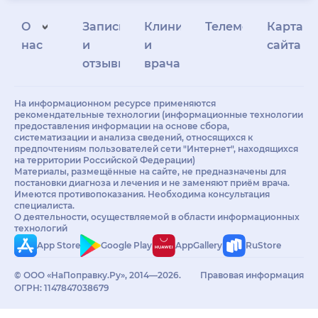
О
Запись
Клиникам
Телемедицина
Карта
нас
и
и
сайта
отзывы
врачам
На информационном ресурсе применяются
рекомендательные технологии (информационные технологии
предоставления информации на основе сбора,
систематизации и анализа сведений, относящихся к
предпочтениям пользователей сети "Интернет", находящихся
на территории Российской Федерации)
Материалы, размещённые на сайте, не предназначены для
постановки диагноза и лечения и не заменяют приём врача.
Имеются противопоказания. Необходима консультация
специалиста.
О деятельности, осуществляемой в области информационных
технологий
App Store
Google Play
AppGallery
RuStore
© ООО «НаПоправку.Ру», 2014—2026.
Правовая информация
ОГРН: 1147847038679