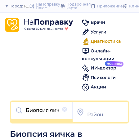
to
НаПоправку
Подарочная
Город:
Краснодар
Приложение
Кли
Плюс
карта
Закрыть
content
Врачи
Услуги
Диагностика
Онлайн-
консультации
ИИ-доктор
Психологи
Акции
Очистить
Биопсия яичка в