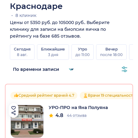
Краснодаре
8 клиник
Цены от 5350 руб. до 105000 руб.. Выберите
клинику для записи на биопсии яичка по
рейтингу на базе 685 отзывов.
Сегодня
Ближайшие
Утро
Вечер
В
8 авг.
3 дня
до 11:00
после 18:00
8 а
Средний рейтинг врачей 4.7
Врачи 19 специальностей
УРО-ПРО на Яна Полуяна
4.8
44 отзыва