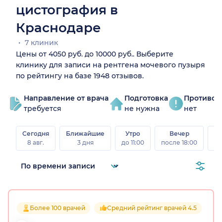
цистография в
Краснодаре
7 клиник
Цены от 4050 руб. до 10000 руб.. Выберите
клинику для записи на рентгена мочевого пузыря
по рейтингу на базе 1948 отзывов.
Направление от врача
Подготовка
Противоп
требуется
не нужна
нет
Сегодня
Ближайшие
Утро
Вечер
В
8 авг.
3 дня
до 11:00
после 18:00
8 а
Более 100 врачей
Средний рейтинг врачей 4.5