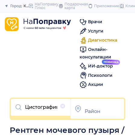
to
НаПоправку
Подарочная
Город:
Краснодар
Приложение
Кли
Плюс
карта
Закрыть
content
Врачи
Услуги
Диагностика
Онлайн-
консультации
ИИ-доктор
Психологи
Акции
Очистить
Рентген мочевого пузыря /